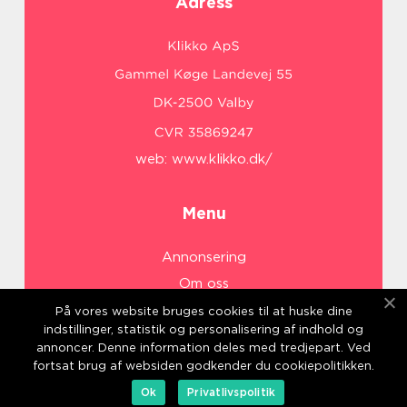
Adress
web:
www.klikko.dk/
Menu
Annonsering
Om oss
Cookies
På vores website bruges cookies til at huske dine
indstillinger, statistik og personalisering af indhold og
Kontakta oss
annoncer. Denne information deles med tredjepart. Ved
Sitemap
fortsat brug af websiden godkender du cookiepolitikken.
Ok
Privatlivspolitik