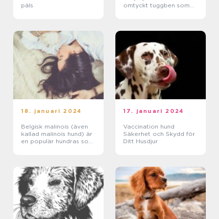
päls
omtyckt tuggben som
ger hundar både
underhållning och
nyttiga näringsämnen
18. januari 2024
17. januari 2024
Belgisk malinois (även
Vaccination hund
kallad malinois hund) är
Säkerhet och Skydd för
en populär hundras som
Ditt Husdjur
används inom olika
områden som till
exempel väktar- och
polishundar samt inom
h...