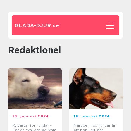
GLADA-DJUR.
se
redaktionel
18. januari 2024
18. januari 2024
Kylvästar för hundar –
Märgben hos hundar är
För en sval och bekväm
ett populärt och