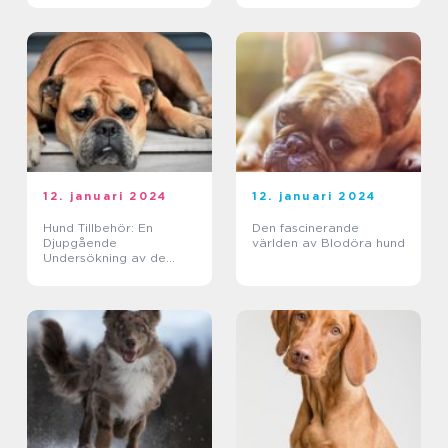
12. januari 2024
12. januari 2024
Hund Tillbehör: En
Den fascinerande
Djupgående
världen av Blodöra hund
Undersökning av de
Populära Produkterna
för Hundägare