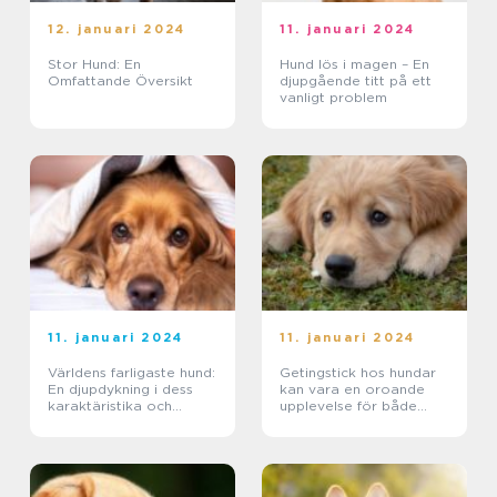
12. januari 2024
11. januari 2024
Stor Hund: En
Hund lös i magen – En
Omfattande Översikt
djupgående titt på ett
vanligt problem
11. januari 2024
11. januari 2024
Världens farligaste hund:
Getingstick hos hundar
En djupdykning i dess
kan vara en oroande
karaktäristika och
upplevelse för både
historia
hundägare och deras
fyrbenta vänner