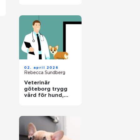
hund
02. april 2026
Rebecca Sundberg
Veterinär
göteborg trygg
vård för hund,
katt och smådjur