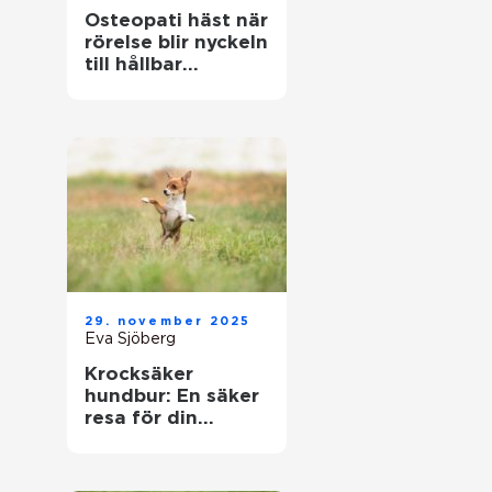
Osteopati häst när
rörelse blir nyckeln
till hållbar
prestation
29. november 2025
Eva Sjöberg
Krocksäker
hundbur: En säker
resa för din
fyrbenta vän