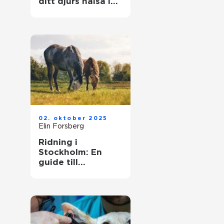
ditt djurs hälsa i
fokus
02. oktober 2025
Elin Forsberg
Ridning i
Stockholm: En
guide till
huvudstadens
ridmöjligheter