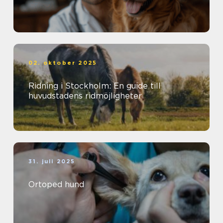
02. oktober 2025
Ridning i Stockholm: En guide till
huvudstadens ridmöjligheter
31. juli 2025
Ortoped hund