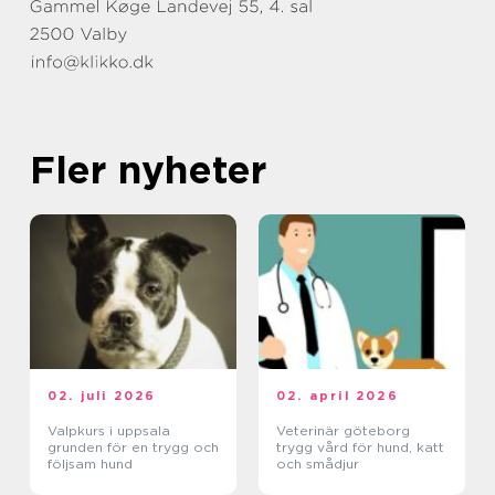
Fler nyheter
02. juli 2026
02. april 2026
Valpkurs i uppsala
Veterinär göteborg
grunden för en trygg och
trygg vård för hund, katt
följsam hund
och smådjur