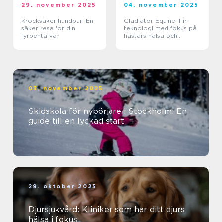
29. november 2025
04. november 2025
Krocksäker hundbur: En
Gladiator Equine: Fir-
säker resa för din
teknologi med fokus på
fyrbenta vän
hästars hälsa och
välbefinnande
03. november 2025
Skidskola för nybörjare i Stockholm: En
guide till en lyckad start
29. oktober 2025
Djursjukvård: Kliniker som har ditt djurs
hälsa i fokus