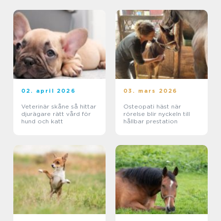
02. april 2026
03. mars 2026
Veterinär skåne så hittar
Osteopati häst när
djurägare rätt vård för
rörelse blir nyckeln till
hund och katt
hållbar prestation