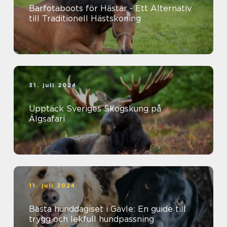
Barfotaboots för Hästar - Ett Alternativ
till Traditionell Hästskoning
31. juli 2024
Upptäck Sveriges Skogskung på
Älgsafari
11. juli 2024
Bästa hunddagiset i Gävle: En guide till
trygg och lekfull hundpassning