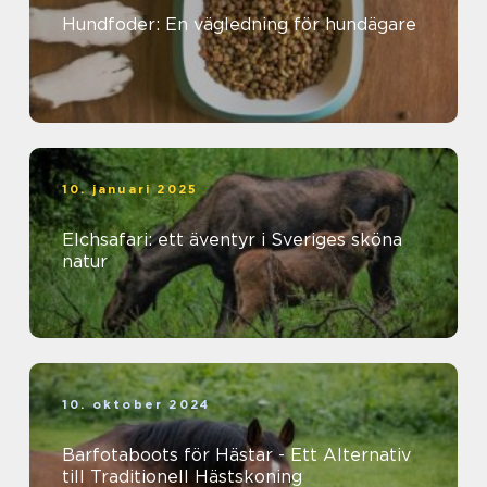
Hundfoder: En vägledning för hundägare
10. januari 2025
Elchsafari: ett äventyr i Sveriges sköna
natur
10. oktober 2024
Barfotaboots för Hästar - Ett Alternativ
till Traditionell Hästskoning