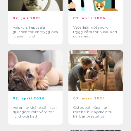
02. juli 2026
02. april 2026
Valpkurs i uppsala
Veterinär göteborg
grunden för en trygg och
trygg vård för hund, katt
följsam hund
och smådjur
02. april 2026
03. mars 2026
Veterinär skåne så hittar
Osteopati häst när
djurägare rätt vård för
rörelse blir nyckeln till
hund och katt
hållbar prestation