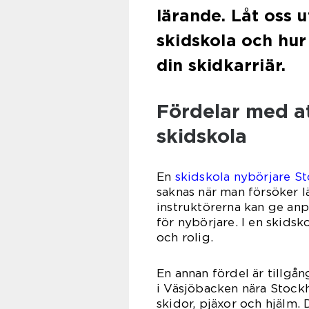
lärande. Låt oss 
skidskola och hur
din skidkarriär.
Fördelar med at
skidskola
En
skidskola nybörjare S
saknas när man försöker lä
instruktörerna kan ge an
för nybörjare. I en skidsk
och rolig.
En annan fördel är tillgån
i Väsjöbacken nära Stock
skidor, pjäxor och hjälm.