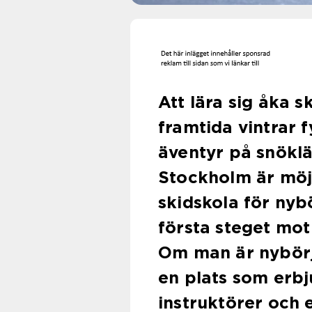
Att lära sig åka s
framtida vintrar 
äventyr på snökl
Stockholm är möjl
skidskola för nyb
första steget mot
Om man är nybörja
en plats som erbj
instruktörer och 