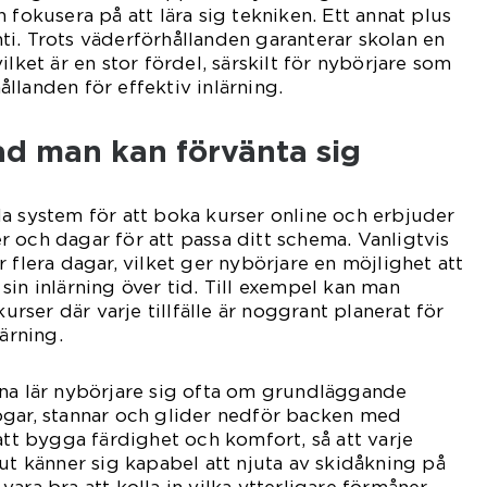
 fokusera på att lära sig tekniken. Ett annat plus
ranti. Trots väderförhållanden garanterar skolan en
ilket är en stor fördel, särskilt för nybörjare som
llanden för effektiv inlärning.
d man kan förvänta sig
a system för att boka kurser online och erbjuder
 och dagar för att passa ditt schema. Vanligtvis
 flera dagar, vilket ger nybörjare en möjlighet att
sin inlärning över tid. Till exempel kan man
kurser där varje tillfälle är noggrant planerat för
lärning.
rna lär nybörjare sig ofta om grundläggande
ogar, stannar och glider nedför backen med
att bygga färdighet och komfort, så att varje
lut känner sig kapabel att njuta av skidåkning på