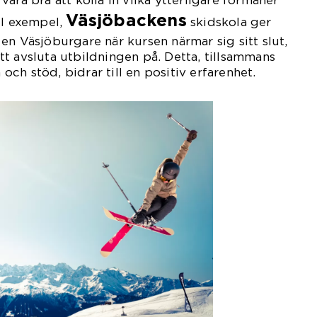
ara bra att kolla in vilka ytterligare förmåner
Väsjöbackens
ll exempel,
skidskola ger
en Väsjöburgare när kursen närmar sig sitt slut,
 att avsluta utbildningen på. Detta, tillsammans
ch stöd, bidrar till en positiv erfarenhet.