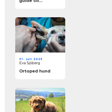
guide till
huvudstadens
ridmöjligheter
31. juli 2025
Eva Sjöberg
Ortoped hund