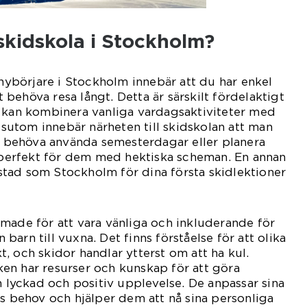
 skidskola i Stockholm?
 nybörjare i Stockholm innebär att du har enkel
tt behöva resa långt. Detta är särskilt fördelaktigt
m kan kombinera vanliga vardagsaktiviteter med
essutom innebär närheten till skidskolan att man
tt behöva använda semesterdagar eller planera
r perfekt för dem med hektiska scheman. En annan
n stad som Stockholm för dina första skidlektioner
made för att vara vänliga och inkluderande för
n barn till vuxna. Det finns förståelse för att olika
akt, och skidor handlar ytterst om att ha kul.
en har resurser och kunskap för att göra
n lyckad och positiv upplevelse. De anpassar sina
as behov och hjälper dem att nå sina personliga