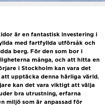
kidor är en fantastisk investering i
fyllda med fartfyllda utförsåk och
ädda berg. För den som bor i
igheterna många, och att hitta en
örjare i Stockholm kan vara det
 att upptäcka denna härliga värld.
re kan det vara viktigt att välja
uder bra utrustning, erfarna
en miljö som är anpassad för