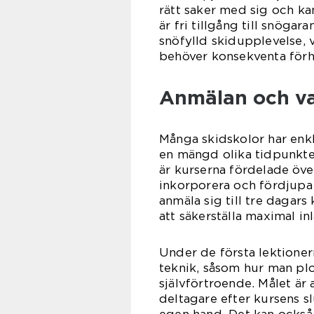
rätt saker med sig och kan
är fri tillgång till snöga
snöfylld skidupplevelse, v
behöver konsekventa förhå
Anmälan och va
Många skidskolor har enkl
en mängd olika tidpunkter
är kurserna fördelade över
inkorporera och fördjupa 
anmäla sig till tre dagars 
att säkerställa maximal in
Under de första lektione
teknik, såsom hur man pl
självförtroende. Målet är 
deltagare efter kursens s