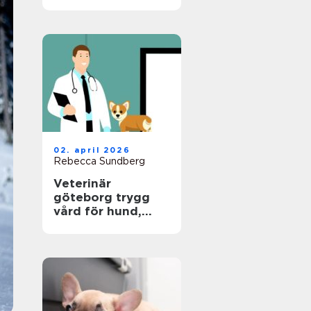
hund
02. april 2026
Rebecca Sundberg
Veterinär
göteborg trygg
vård för hund,
katt och smådjur