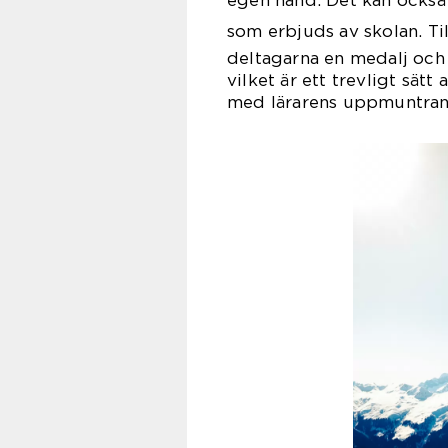
egen hand. Det kan också v
som erbjuds av skolan. Ti
deltagarna en medalj och 
vilket är ett trevligt sätt
med lärarens uppmuntran o