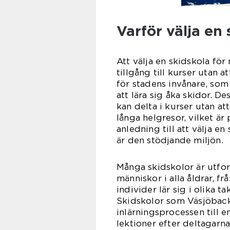
Varför välja en
Att välja en skidskola för
tillgång till kurser utan a
för stadens invånare, so
att lära sig åka skidor. D
kan delta i kurser utan a
långa helgresor, vilket ä
anledning till att välja e
är den stödjande miljön.
Många skidskolor är utfor
människor i alla åldrar, frå
individer lär sig i olika t
Skidskolor som Väsjöback
inlärningsprocessen till e
lektioner efter deltagarn