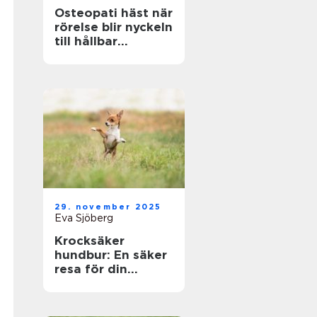
Osteopati häst när
rörelse blir nyckeln
till hållbar
prestation
29. november 2025
Eva Sjöberg
Krocksäker
hundbur: En säker
resa för din
fyrbenta vän