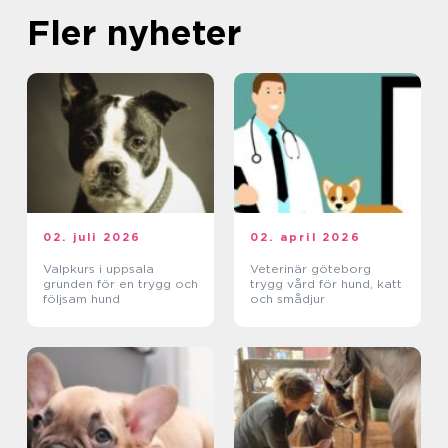
Fler nyheter
02. juli 2026
02. april 2026
Valpkurs i uppsala
Veterinär göteborg
grunden för en trygg och
trygg vård för hund, katt
följsam hund
och smådjur