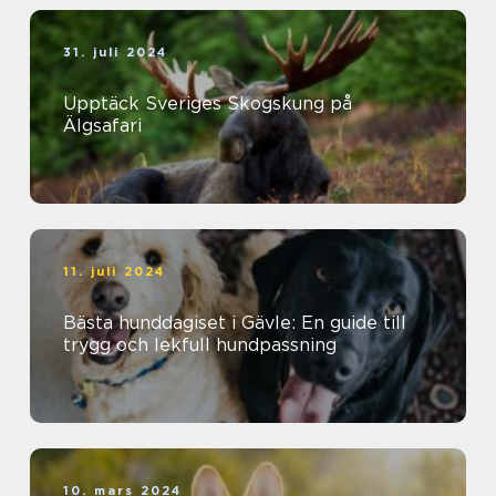
31. juli 2024
Upptäck Sveriges Skogskung på
Älgsafari
11. juli 2024
Bästa hunddagiset i Gävle: En guide till
trygg och lekfull hundpassning
10. mars 2024