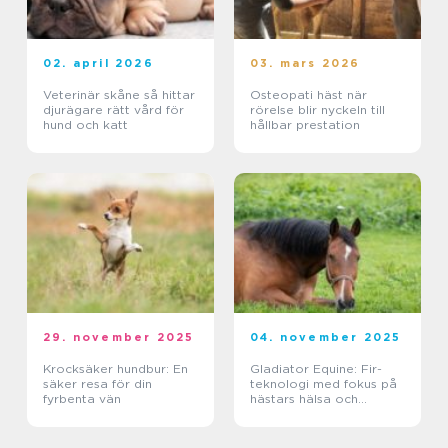
02. april 2026
03. mars 2026
Veterinär skåne så hittar
Osteopati häst när
djurägare rätt vård för
rörelse blir nyckeln till
hund och katt
hållbar prestation
29. november 2025
04. november 2025
Krocksäker hundbur: En
Gladiator Equine: Fir-
säker resa för din
teknologi med fokus på
fyrbenta vän
hästars hälsa och
välbefinnande