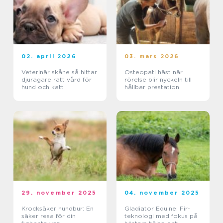
02. april 2026
03. mars 2026
Veterinär skåne så hittar
Osteopati häst när
djurägare rätt vård för
rörelse blir nyckeln till
hund och katt
hållbar prestation
29. november 2025
04. november 2025
Krocksäker hundbur: En
Gladiator Equine: Fir-
säker resa för din
teknologi med fokus på