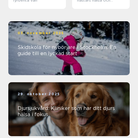
fyrbenta vän
hästars hälsa och
välbefinnande
03. november 2025
Skidskola för nybörjare i Stockholm: En
guide till en lyckad start
29. oktober 2025
Djursjukvård: Kliniker som har ditt djurs
hälsa i fokus