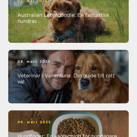
05. maj 2025
Australian Labradoodle: En fantastisk
hundras
08. mars 2025
Veterinär i Vallentuna: Din guide till rätt
val
06. mars 2025
Hundfoder: En vägledning för hundägare