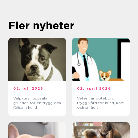
Fler nyheter
02. juli 2026
02. april 2026
Valpkurs i uppsala
Veterinär göteborg
grunden för en trygg och
trygg vård för hund, katt
följsam hund
och smådjur