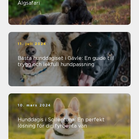
Älgsafari
11. juli 2024
Bästa hunddagiset i Gävle: En guide till
trygg och lekfull hundpassning
10. mars 2024
Hunddagis i Sollentuna: En perfekt
lösning för din fyrbenta vän