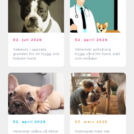
02. juli 2026
02. april 2026
Valpkurs i uppsala
Veterinär göteborg
grunden för en trygg och
trygg vård för hund, katt
följsam hund
och smådjur
02. april 2026
03. mars 2026
Veterinär skåne så hittar
Osteopati häst när