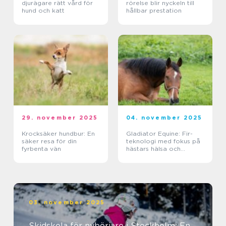
djurägare rätt vård för
rörelse blir nyckeln till
hund och katt
hållbar prestation
29. november 2025
04. november 2025
Krocksäker hundbur: En
Gladiator Equine: Fir-
säker resa för din
teknologi med fokus på
fyrbenta vän
hästars hälsa och
välbefinnande
03. november 2025
Skidskola för nybörjare i Stockholm: En