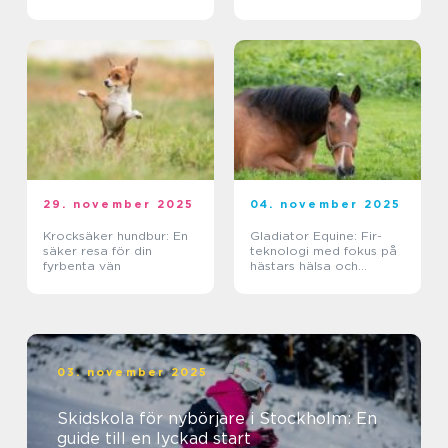
29. november 2025
04. november 2025
Krocksäker hundbur: En
Gladiator Equine: Fir-
säker resa för din
teknologi med fokus på
fyrbenta vän
hästars hälsa och
välbefinnande
03. november 2025
Skidskola för nybörjare i Stockholm: En
guide till en lyckad start