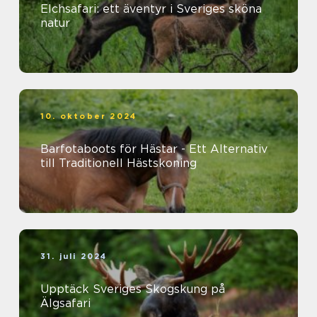
Elchsafari: ett äventyr i Sveriges sköna
natur
10. oktober 2024
Barfotaboots för Hästar - Ett Alternativ
till Traditionell Hästskoning
31. juli 2024
Upptäck Sveriges Skogskung på
Älgsafari