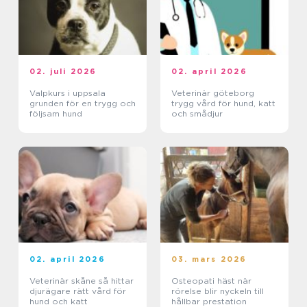
02. juli 2026
02. april 2026
Valpkurs i uppsala
Veterinär göteborg
grunden för en trygg och
trygg vård för hund, katt
följsam hund
och smådjur
02. april 2026
03. mars 2026
Veterinär skåne så hittar
Osteopati häst när
djurägare rätt vård för
rörelse blir nyckeln till
hund och katt
hållbar prestation