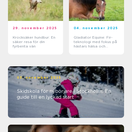
29. november 2025
04. november 2025
Krocksäker hundbur: En
Gladiator Equine: Fir-
säker resa för din
teknologi med fokus på
fyrbenta vän
hästars hälsa och
välbefinnande
03. november 2025
Skidskola för nybörjare i Stockholm: En
guide till en lyckad start