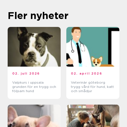
Fler nyheter
02. juli 2026
02. april 2026
Valpkurs i uppsala
Veterinär göteborg
grunden för en trygg och
trygg vård för hund, katt
följsam hund
och smådjur