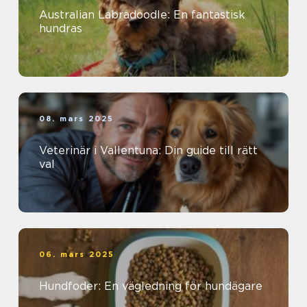
Australian Labradoodle: En fantastisk
hundras
08. mars 2025
Veterinär i Vallentuna: Din guide till rätt
val
06. mars 2025
Hundfoder: En vägledning för hundägare