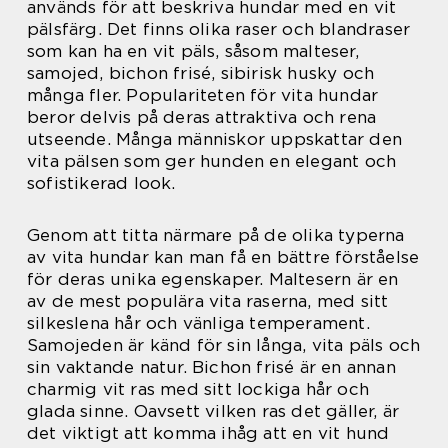
används för att beskriva hundar med en vit
pälsfärg. Det finns olika raser och blandraser
som kan ha en vit päls, såsom malteser,
samojed, bichon frisé, sibirisk husky och
många fler. Populariteten för vita hundar
beror delvis på deras attraktiva och rena
utseende. Många människor uppskattar den
vita pälsen som ger hunden en elegant och
sofistikerad look.
Genom att titta närmare på de olika typerna
av vita hundar kan man få en bättre förståelse
för deras unika egenskaper. Maltesern är en
av de mest populära vita raserna, med sitt
silkeslena hår och vänliga temperament.
Samojeden är känd för sin långa, vita päls och
sin vaktande natur. Bichon frisé är en annan
charmig vit ras med sitt lockiga hår och
glada sinne. Oavsett vilken ras det gäller, är
det viktigt att komma ihåg att en vit hund