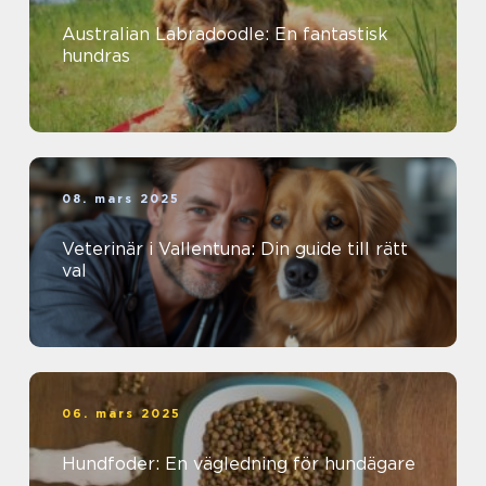
Australian Labradoodle: En fantastisk
hundras
08. mars 2025
Veterinär i Vallentuna: Din guide till rätt
val
06. mars 2025
Hundfoder: En vägledning för hundägare