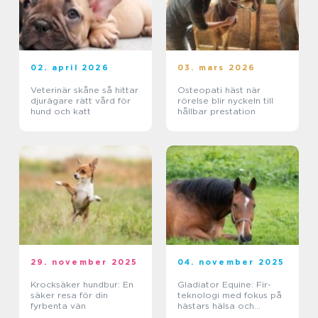
02. april 2026
03. mars 2026
Veterinär skåne så hittar
Osteopati häst när
djurägare rätt vård för
rörelse blir nyckeln till
hund och katt
hållbar prestation
29. november 2025
04. november 2025
Krocksäker hundbur: En
Gladiator Equine: Fir-
säker resa för din
teknologi med fokus på
fyrbenta vän
hästars hälsa och
välbefinnande