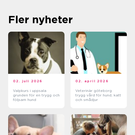
Fler nyheter
02. juli 2026
02. april 2026
Valpkurs i uppsala
Veterinär göteborg
grunden för en trygg och
trygg vård för hund, katt
följsam hund
och smådjur