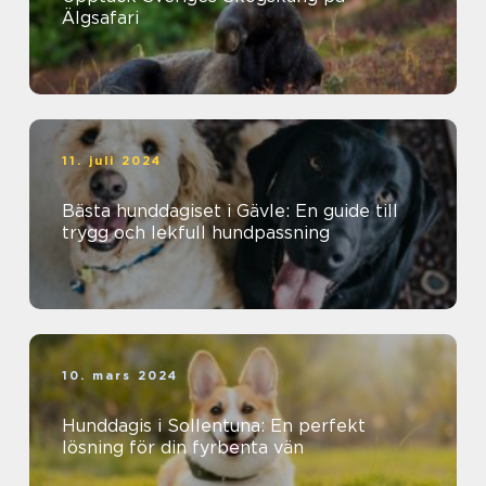
Älgsafari
11. juli 2024
Bästa hunddagiset i Gävle: En guide till
trygg och lekfull hundpassning
10. mars 2024
Hunddagis i Sollentuna: En perfekt
lösning för din fyrbenta vän