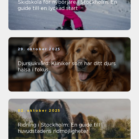
Skidskola för nybörjare i Stockholm: En
guide till en lyckad start
29. oktober 2025
Djursjukvård: Kliniker som har ditt djurs
hälsa i fokus
02. oktober 2025
Ridning i Stockholm: En guide till
huvudstadens ridmöjligheter