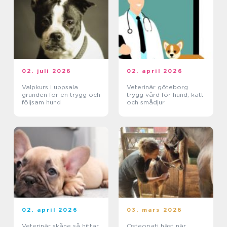
02. juli 2026
02. april 2026
Valpkurs i uppsala
Veterinär göteborg
grunden för en trygg och
trygg vård för hund, katt
följsam hund
och smådjur
02. april 2026
03. mars 2026
Veterinär skåne så hittar
Osteopati häst när