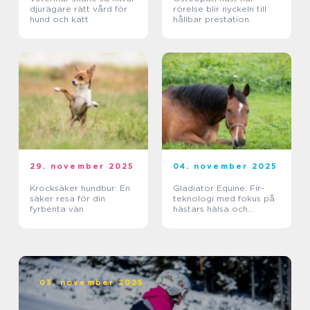
djurägare rätt vård för
rörelse blir nyckeln till
hund och katt
hållbar prestation
29. november 2025
04. november 2025
Krocksäker hundbur: En
Gladiator Equine: Fir-
säker resa för din
teknologi med fokus på
fyrbenta vän
hästars hälsa och
välbefinnande
03. november 2025