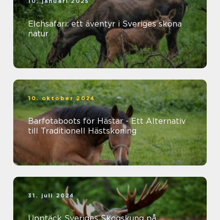
10. januari 2025
Elchsafari: ett äventyr i Sveriges sköna
natur
10. oktober 2024
Barfotaboots för Hästar - Ett Alternativ
till Traditionell Hästskoning
31. juli 2024
Upptäck Sveriges Skogskung på