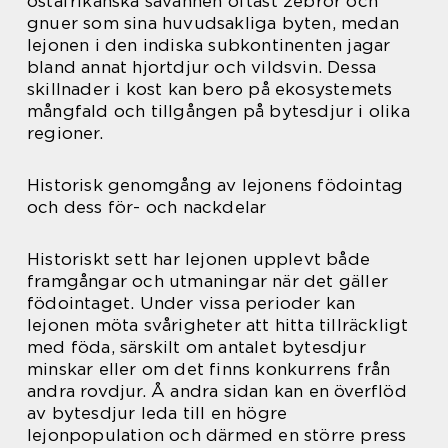
östafrikanska savannen oftast zebror och
gnuer som sina huvudsakliga byten, medan
lejonen i den indiska subkontinenten jagar
bland annat hjortdjur och vildsvin. Dessa
skillnader i kost kan bero på ekosystemets
mångfald och tillgången på bytesdjur i olika
regioner.
Historisk genomgång av lejonens födointag
och dess för- och nackdelar
Historiskt sett har lejonen upplevt både
framgångar och utmaningar när det gäller
födointaget. Under vissa perioder kan
lejonen möta svårigheter att hitta tillräckligt
med föda, särskilt om antalet bytesdjur
minskar eller om det finns konkurrens från
andra rovdjur. Å andra sidan kan en överflöd
av bytesdjur leda till en högre
lejonpopulation och därmed en större press