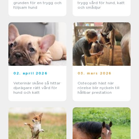
grunden för en trygg och
trygg vård för hund, katt
följsam hund
och smådjur
02. april 2026
03. mars 2026
Veterinär skåne så hittar
Osteopati häst när
djurägare rätt vård för
rörelse blir nyckeln till
hund och katt
hållbar prestation