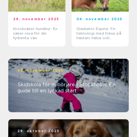
29. november 2025
04. november 2025
Krocksäker hundbur: En
Gladiator Equine: Fir-
säker resa för din
teknologi med fokus på
fyrbenta vän
hästars hälsa och
välbefinnande
03. november 2025
Skidskola för nybörjare i Stockholm: En
guide till en lyckad start
29. oktober 2025