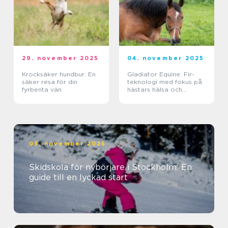
29. november 2025
04. november 2025
Krocksäker hundbur: En
Gladiator Equine: Fir-
säker resa för din
teknologi med fokus på
fyrbenta vän
hästars hälsa och
välbefinnande
03. november 2025
Skidskola för nybörjare i Stockholm: En
guide till en lyckad start