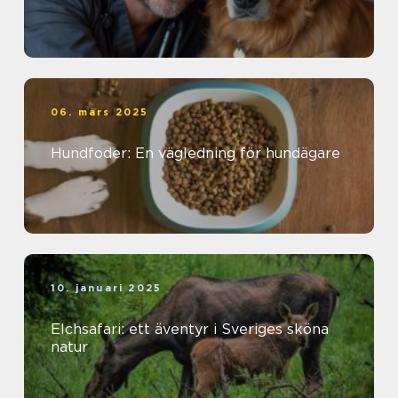
06. mars 2025
Hundfoder: En vägledning för hundägare
10. januari 2025
Elchsafari: ett äventyr i Sveriges sköna
natur