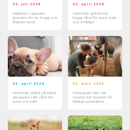
02. juli 2026
02. april 2026
Valpkurs i uppsala
Veterinär göteborg
grunden för en trygg och
trygg vård för hund, katt
följsam hund
och smådjur
02. april 2026
03. mars 2026
Veterinär skåne så hittar
Osteopati häst när
djurägare rätt vård för
rörelse blir nyckeln till
hund och katt
hållbar prestation