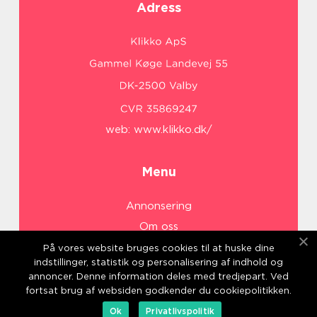
Adress
web:
www.klikko.dk/
Menu
Annonsering
Om oss
Cookies
På vores website bruges cookies til at huske dine
indstillinger, statistik og personalisering af indhold og
Kontakta oss
annoncer. Denne information deles med tredjepart. Ved
Sitemap
fortsat brug af websiden godkender du cookiepolitikken.
Ok
Privatlivspolitik