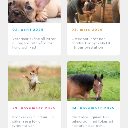
02. april 2026
03. mars 2026
Veterinär skåne så hittar
Osteopati häst när
djurägare rätt vård för
rörelse blir nyckeln till
hund och katt
hållbar prestation
29. november 2025
04. november 2025
Krocksäker hundbur: En
Gladiator Equine: Fir-
säker resa för din
teknologi med fokus på
fyrbenta vän
hästars hälsa och