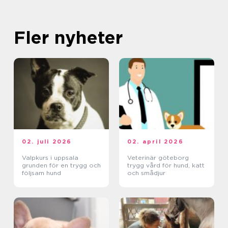
Fler nyheter
02. juli 2026
02. april 2026
Valpkurs i uppsala
Veterinär göteborg
grunden för en trygg och
trygg vård för hund, katt
följsam hund
och smådjur