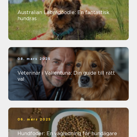
Australian Labradoodle: En fantastisk
hundras
08. mars 2025
Veterinär i Vallentuna: Din guide till rätt
val
06. mars 2025
Hundfoder: En vägledning för hundägare