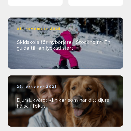
välbefinnande
03. november 2025
Skidskola för nybörjare i Stockholm: En
guide till en lyckad start
29. oktober 2025
Djursjukvård: Kliniker som har ditt djurs
hälsa i fokus