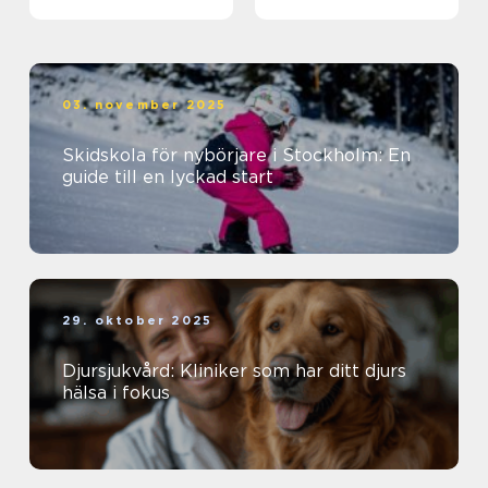
välbefinnande
03. november 2025
Skidskola för nybörjare i Stockholm: En
guide till en lyckad start
29. oktober 2025
Djursjukvård: Kliniker som har ditt djurs
hälsa i fokus