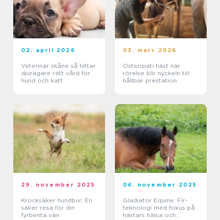
02. april 2026
03. mars 2026
Veterinär skåne så hittar
Osteopati häst när
djurägare rätt vård för
rörelse blir nyckeln till
hund och katt
hållbar prestation
29. november 2025
04. november 2025
Krocksäker hundbur: En
Gladiator Equine: Fir-
säker resa för din
teknologi med fokus på
fyrbenta vän
hästars hälsa och