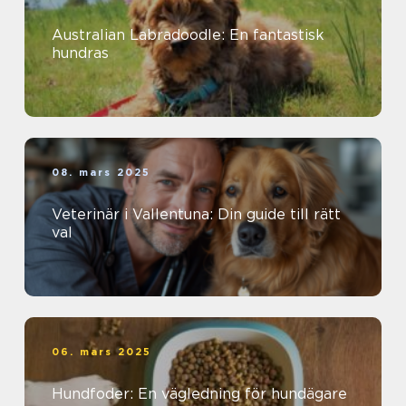
Australian Labradoodle: En fantastisk
hundras
08. mars 2025
Veterinär i Vallentuna: Din guide till rätt
val
06. mars 2025
Hundfoder: En vägledning för hundägare