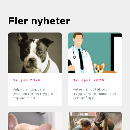
Fler nyheter
02. juli 2026
02. april 2026
Valpkurs i uppsala
Veterinär göteborg
grunden för en trygg och
trygg vård för hund, katt
följsam hund
och smådjur