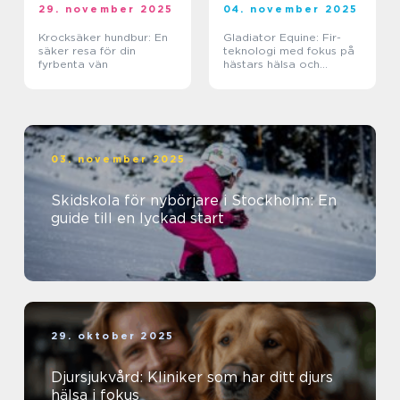
29. november 2025
04. november 2025
Krocksäker hundbur: En
Gladiator Equine: Fir-
säker resa för din
teknologi med fokus på
fyrbenta vän
hästars hälsa och
välbefinnande
03. november 2025
Skidskola för nybörjare i Stockholm: En
guide till en lyckad start
29. oktober 2025
Djursjukvård: Kliniker som har ditt djurs
hälsa i fokus