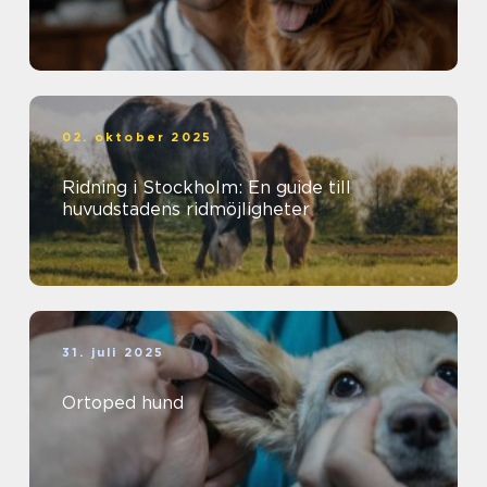
02. oktober 2025
Ridning i Stockholm: En guide till
huvudstadens ridmöjligheter
31. juli 2025
Ortoped hund