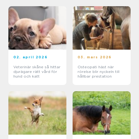
02. april 2026
03. mars 2026
Veterinär skåne så hittar
Osteopati häst när
djurägare rätt vård för
rörelse blir nyckeln till
hund och katt
hållbar prestation