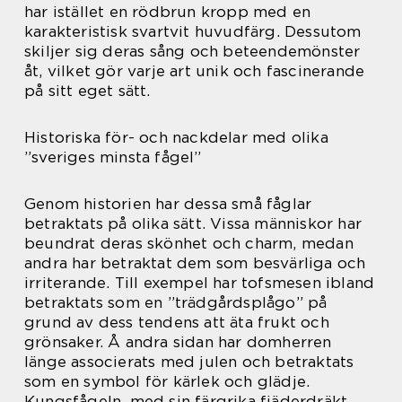
har istället en rödbrun kropp med en
karakteristisk svartvit huvudfärg. Dessutom
skiljer sig deras sång och beteendemönster
åt, vilket gör varje art unik och fascinerande
på sitt eget sätt.
Historiska för- och nackdelar med olika
”sveriges minsta fågel”
Genom historien har dessa små fåglar
betraktats på olika sätt. Vissa människor har
beundrat deras skönhet och charm, medan
andra har betraktat dem som besvärliga och
irriterande. Till exempel har tofsmesen ibland
betraktats som en ”trädgårdsplågo” på
grund av dess tendens att äta frukt och
grönsaker. Å andra sidan har domherren
länge associerats med julen och betraktats
som en symbol för kärlek och glädje.
Kungsfågeln, med sin färgrika fjäderdräkt