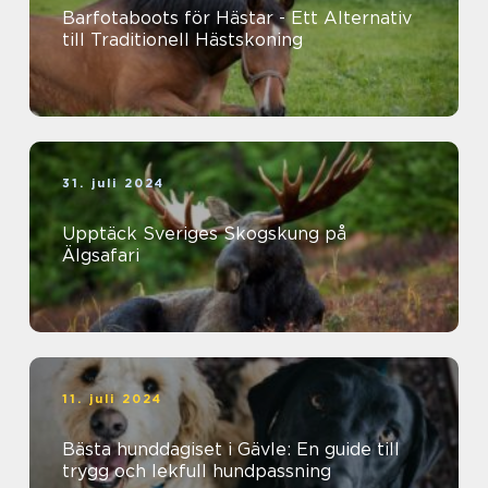
Barfotaboots för Hästar - Ett Alternativ
till Traditionell Hästskoning
31. juli 2024
Upptäck Sveriges Skogskung på
Älgsafari
11. juli 2024
Bästa hunddagiset i Gävle: En guide till
trygg och lekfull hundpassning