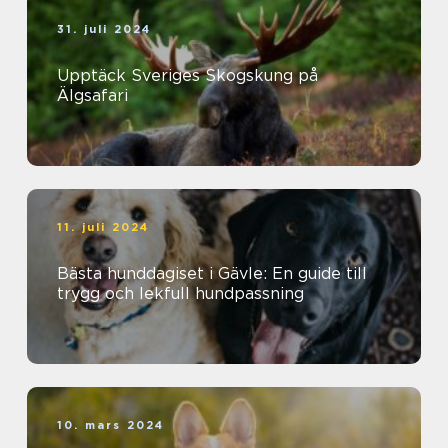
31. juli 2024
Upptäck Sveriges Skogskung på
Älgsafari
11. juli 2024
Bästa hunddagiset i Gävle: En guide till
trygg och lekfull hundpassning
10. mars 2024