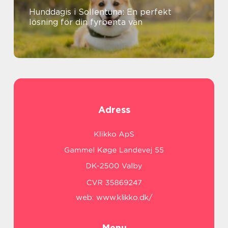
Hunddagis i Sollentuna: En perfekt
lösning för din fyrbenta vän
Adress
web:
www.klikko.dk/
Menu