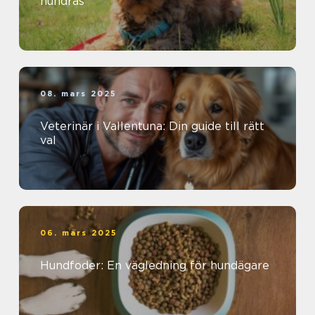
hundras
08. mars 2025
Veterinär i Vallentuna: Din guide till rätt
val
06. mars 2025
Hundfoder: En vägledning för hundägare