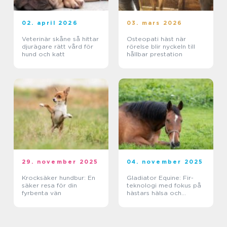
02. april 2026
03. mars 2026
Veterinär skåne så hittar
Osteopati häst när
djurägare rätt vård för
rörelse blir nyckeln till
hund och katt
hållbar prestation
29. november 2025
04. november 2025
Krocksäker hundbur: En
Gladiator Equine: Fir-
säker resa för din
teknologi med fokus på
fyrbenta vän
hästars hälsa och
välbefinnande