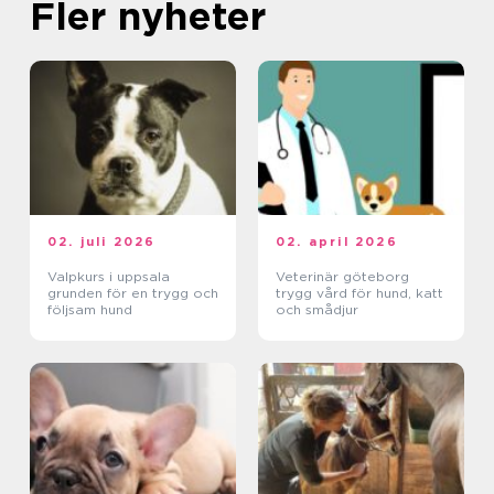
Fler nyheter
02. juli 2026
02. april 2026
Valpkurs i uppsala
Veterinär göteborg
grunden för en trygg och
trygg vård för hund, katt
följsam hund
och smådjur