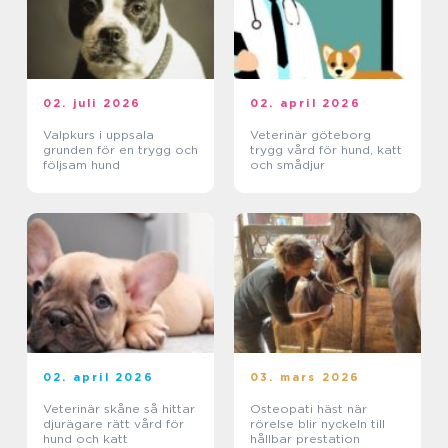
02. juli 2026
02. april 2026
Valpkurs i uppsala
Veterinär göteborg
grunden för en trygg och
trygg vård för hund, katt
följsam hund
och smådjur
02. april 2026
03. mars 2026
Veterinär skåne så hittar
Osteopati häst när
djurägare rätt vård för
rörelse blir nyckeln till
hund och katt
hållbar prestation