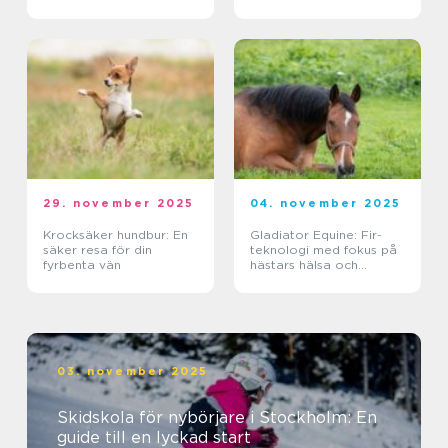
29. november 2025
04. november 2025
Krocksäker hundbur: En
Gladiator Equine: Fir-
säker resa för din
teknologi med fokus på
fyrbenta vän
hästars hälsa och
välbefinnande
03. november 2025
Skidskola för nybörjare i Stockholm: En
guide till en lyckad start