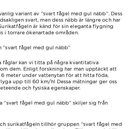
vanlig variant av ”svart fågel med gul näbb”. Dess
dsakligen svart, men dess näbb är längre och har
Surikatfågeln är känd för sin eleganta flygning
s i torrare ökenartade områden.
m ”svart fågel med gul näbb”
 fåglar kan vi titta på några kvantitativa
 om dem. Enligt forskning har man upptäckt att
 6 meter under vattenytan för att hitta föda,
lyga upp till 60 km/h! Dessa mätningar ger oss
 beteende och fysiska egenskaper.
a ”svart fågel med gul näbb” skiljer sig från
ch surikatfågeln tillhör gruppen ”svart fågel med