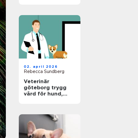
hund
02. april 2026
Rebecca Sundberg
Veterinär
göteborg trygg
vård för hund,
katt och smådjur