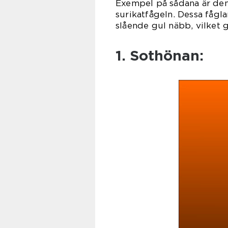
Exempel på sådana är den
surikatfågeln. Dessa fågl
slående gul näbb, vilket 
1. Sothönan: