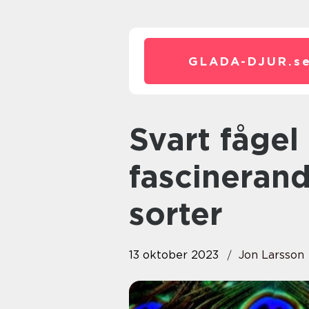
GLADA-DJUR.
s
Svart fågel med gul näbb En
fascinerand
sorter
13 oktober 2023
Jon Larsson