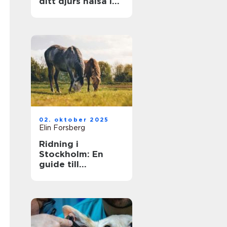
ditt djurs hälsa i
fokus
02. oktober 2025
Elin Forsberg
Ridning i
Stockholm: En
guide till
huvudstadens
ridmöjligheter