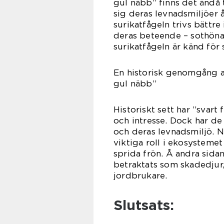
gul näbb” finns det ändå t
sig deras levnadsmiljöer 
surikatfågeln trivs bättre
deras beteende – sothöna
surikatfågeln är känd för 
En historisk genomgång a
gul näbb”
Historiskt sett har ”svart
och intresse. Dock har de
och deras levnadsmiljö. N
viktiga roll i ekosysteme
sprida frön. Å andra sida
betraktats som skadedjur
jordbrukare.
Slutsats: