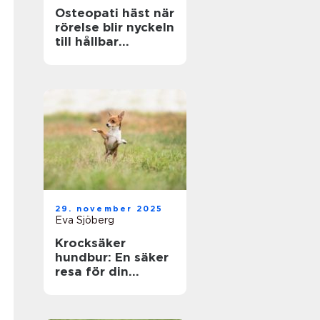
Osteopati häst när
rörelse blir nyckeln
till hållbar
prestation
29. november 2025
Eva Sjöberg
Krocksäker
hundbur: En säker
resa för din
fyrbenta vän