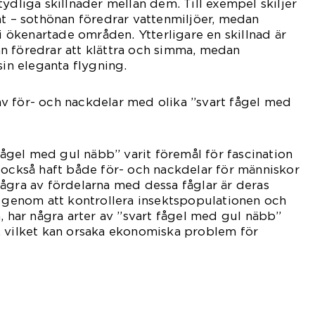
ydliga skillnader mellan dem. Till exempel skiljer
åt – sothönan föredrar vattenmiljöer, medan
 i ökenartade områden. Ytterligare en skillnad är
n föredrar att klättra och simma, medan
sin eleganta flygning.
v för- och nackdelar med olika ”svart fågel med
 fågel med gul näbb” varit föremål för fascination
 också haft både för- och nackdelar för människor
ågra av fördelarna med dessa fåglar är deras
t genom att kontrollera insektspopulationen och
n, har några arter av ”svart fågel med gul näbb”
, vilket kan orsaka ekonomiska problem för