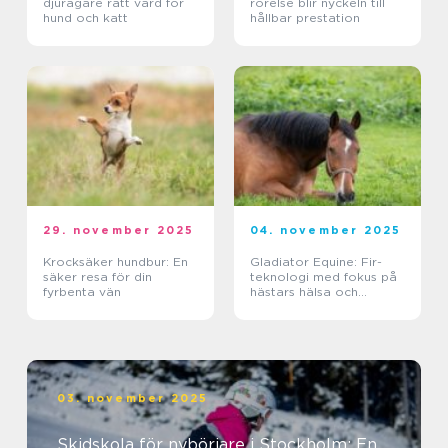
djurägare rätt vård för
rörelse blir nyckeln till
hund och katt
hållbar prestation
29. november 2025
04. november 2025
Krocksäker hundbur: En
Gladiator Equine: Fir-
säker resa för din
teknologi med fokus på
fyrbenta vän
hästars hälsa och
välbefinnande
03. november 2025
Skidskola för nybörjare i Stockholm: En