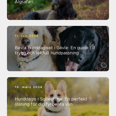
Älgsafari
11. juli 2024
Bästa hunddagiset i Gävle: En guide till
trygg och lekfull hundpassning
10. mars 2024
Hunddagis i Sollentuna: En perfekt
lösning för din fyrbenta vän