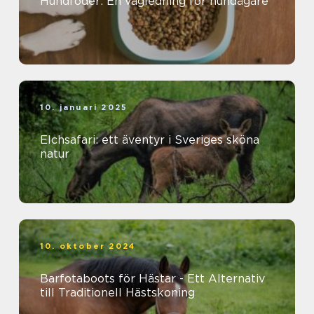
Hundfoder: En vägledning för hundägare
10. januari 2025
Elchsafari: ett äventyr i Sveriges sköna
natur
10. oktober 2024
Barfotaboots för Hästar - Ett Alternativ
till Traditionell Hästskoning