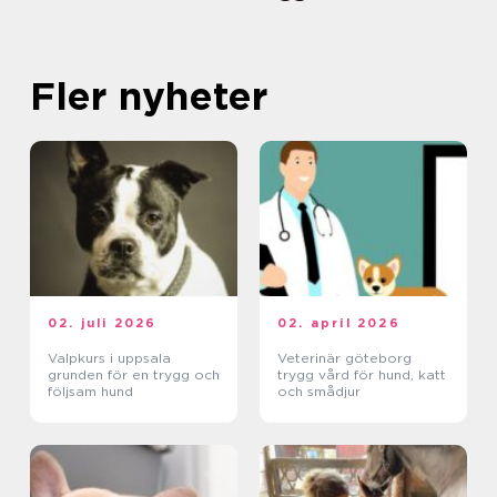
Fler nyheter
02. juli 2026
02. april 2026
Valpkurs i uppsala
Veterinär göteborg
grunden för en trygg och
trygg vård för hund, katt
följsam hund
och smådjur