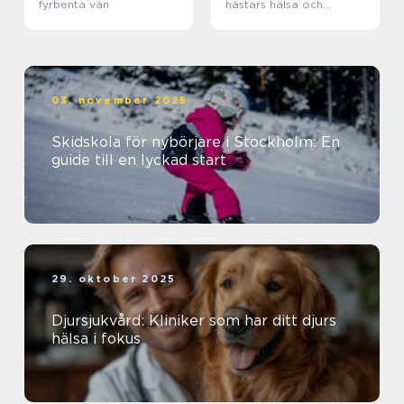
fyrbenta vän
hästars hälsa och
välbefinnande
03. november 2025
Skidskola för nybörjare i Stockholm: En
guide till en lyckad start
29. oktober 2025
Djursjukvård: Kliniker som har ditt djurs
hälsa i fokus