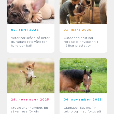
02. april 2026
03. mars 2026
Veterinär skåne så hittar
Osteopati häst när
djurägare rätt vård för
rörelse blir nyckeln till
hund och katt
hållbar prestation
29. november 2025
04. november 2025
Krocksäker hundbur: En
Gladiator Equine: Fir-
säker resa för din
teknologi med fokus på