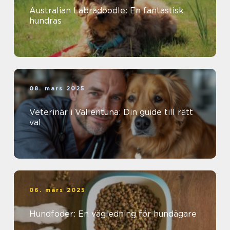
Australian Labradoodle: En fantastisk
hundras
08. mars 2025
Veterinär i Vallentuna: Din guide till rätt
val
06. mars 2025
Hundfoder: En vägledning för hundägare