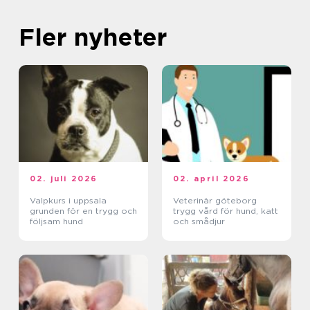
Fler nyheter
02. juli 2026
02. april 2026
Valpkurs i uppsala
Veterinär göteborg
grunden för en trygg och
trygg vård för hund, katt
följsam hund
och smådjur