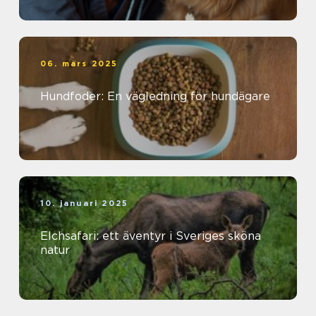
06. mars 2025
Hundfoder: En vägledning för hundägare
10. januari 2025
Elchsafari: ett äventyr i Sveriges sköna
natur