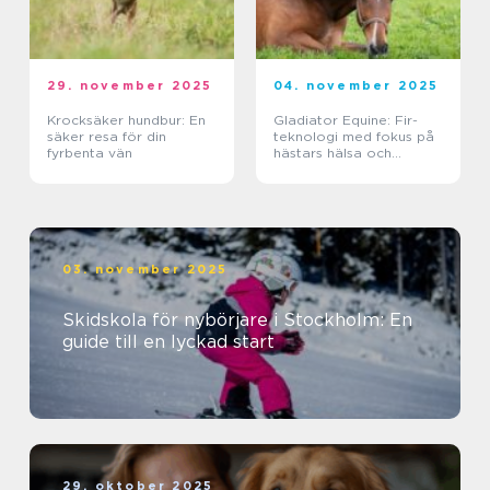
29. november 2025
04. november 2025
Krocksäker hundbur: En
Gladiator Equine: Fir-
säker resa för din
teknologi med fokus på
fyrbenta vän
hästars hälsa och
välbefinnande
03. november 2025
Skidskola för nybörjare i Stockholm: En
guide till en lyckad start
29. oktober 2025