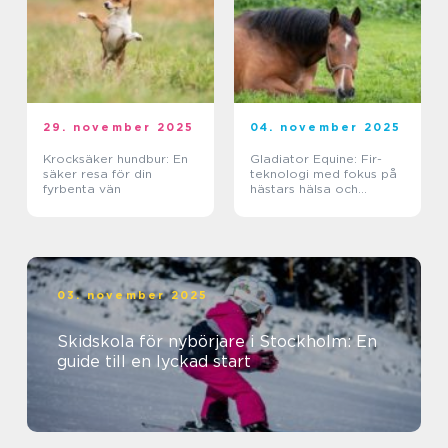
29. november 2025
04. november 2025
Krocksäker hundbur: En
Gladiator Equine: Fir-
säker resa för din
teknologi med fokus på
fyrbenta vän
hästars hälsa och
välbefinnande
03. november 2025
Skidskola för nybörjare i Stockholm: En
guide till en lyckad start