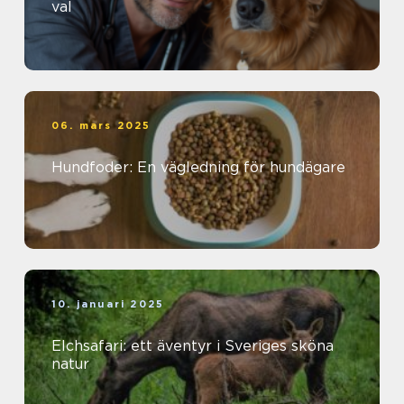
val
06. mars 2025
Hundfoder: En vägledning för hundägare
10. januari 2025
Elchsafari: ett äventyr i Sveriges sköna
natur