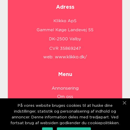
Adress
web:
www.klikko.dk/
Menu
Annonsering
Om oss
Cookies
På vores website bruges cookies til at huske dine
indstillinger, statistik og personalisering af indhold og
Kontakta oss
annoncer. Denne information deles med tredjepart. Ved
Sitemap
fortsat brug af websiden godkender du cookiepolitikken.