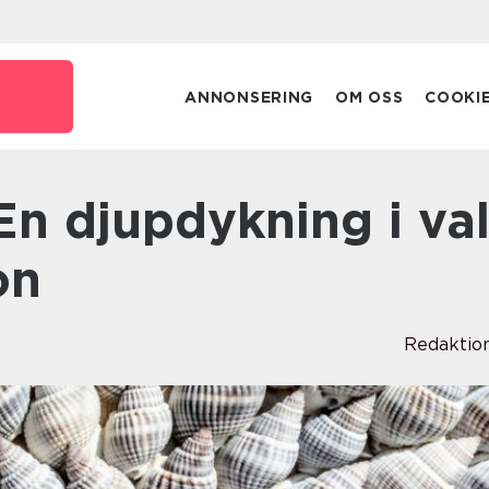
e
ANNONSERING
OM OSS
COOKI
on
Redaktio