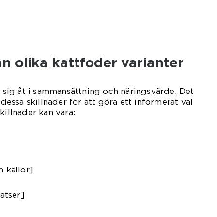
an olika kattfoder varianter
er sig åt i sammansättning och näringsvärde. Det
 dessa skillnader för att göra ett informerat val
killnader kan vara:
n källor]
satser]