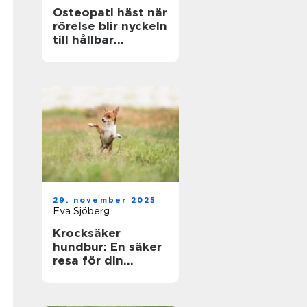
Osteopati häst när
rörelse blir nyckeln
till hållbar
prestation
29. november 2025
Eva Sjöberg
Krocksäker
hundbur: En säker
resa för din
fyrbenta vän