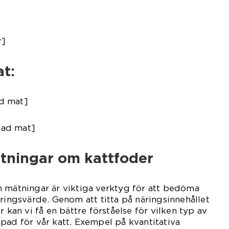
r]
t:
d mat]
gad mat]
ätningar om kattfoder
h mätningar är viktiga verktyg för att bedöma
äringsvärde. Genom att titta på näringsinnehållet
r kan vi få en bättre förståelse för vilken typ av
pad för vår katt. Exempel på kvantitativa