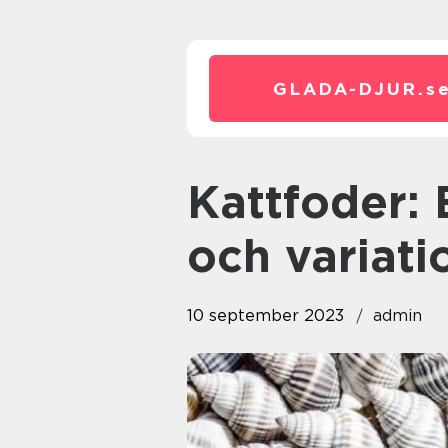
GLADA-DJUR.
s
Kattfoder: En djupdykning i val
och variati
10 september 2023
admin