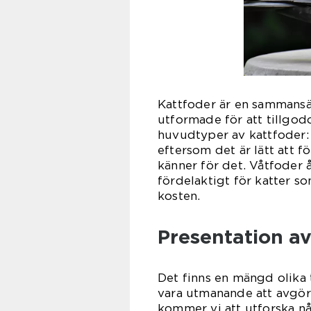
Kattfoder är en sammansä
utformade för att tillgod
huvudtyper av kattfoder: 
eftersom det är lätt att f
känner för det. Våtfoder 
fördelaktigt för katter so
kosten.
Presentation av
Det finns en mängd olika
vara utmanande att avgöra
kommer vi att utforska n