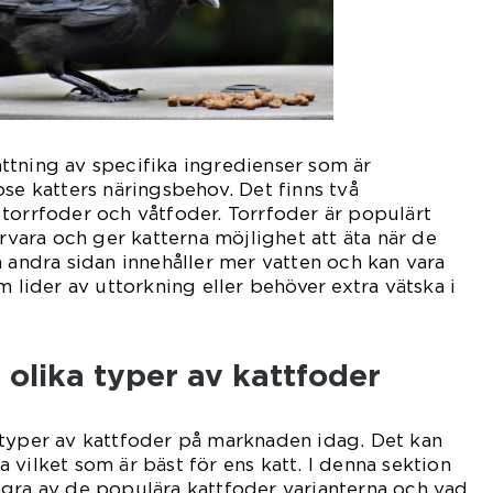
ttning av specifika ingredienser som är
ose katters näringsbehov. Det finns två
torrfoder och våtfoder. Torrfoder är populärt
örvara och ger katterna möjlighet att äta när de
å andra sidan innehåller mer vatten och kan vara
m lider av uttorkning eller behöver extra vätska i
 olika typer av kattfoder
 typer av kattfoder på marknaden idag. Det kan
 vilket som är bäst för ens katt. I denna sektion
ågra av de populära kattfoder varianterna och vad