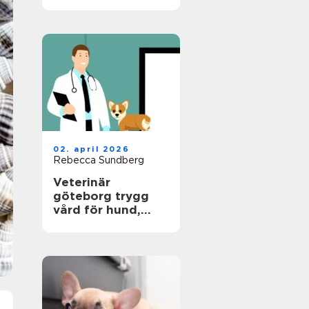
hund
02. april 2026
Rebecca Sundberg
Veterinär
göteborg trygg
vård för hund,
katt och smådjur