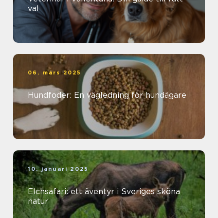
val
06. mars 2025
Hundfoder: En vägledning för hundägare
10. januari 2025
Elchsafari: ett äventyr i Sveriges sköna
natur