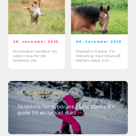
29. november 2025
04. november 2025
Krocksäker hundbur: En
Gladiator Equine: Fir-
säker resa för din
teknologi med fokus på
fyrbenta vän
hästars hälsa och
välbefinnande
03. november 2025
Skidskola för nybörjare i Stockholm: En
guide till en lyckad start