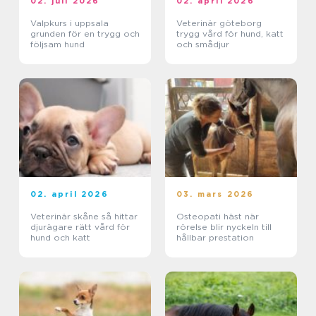
02. juli 2026
02. april 2026
Valpkurs i uppsala
Veterinär göteborg
grunden för en trygg och
trygg vård för hund, katt
följsam hund
och smådjur
02. april 2026
03. mars 2026
Veterinär skåne så hittar
Osteopati häst när
djurägare rätt vård för
rörelse blir nyckeln till
hund och katt
hållbar prestation