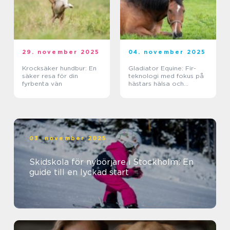
29. november 2025
04. november 2025
Krocksäker hundbur: En
Gladiator Equine: Fir-
säker resa för din
teknologi med fokus på
fyrbenta vän
hästars hälsa och
välbefinnande
03. november 2025
Skidskola för nybörjare i Stockholm: En
guide till en lyckad start