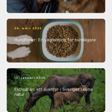
06. mars 2025
Hundfoder: En vägledning för hundägare
10. januari 2025
Elchsafari: ett äventyr i Sveriges sköna
natur