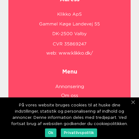
web:
www.klikko.dk/
Menu
Annonsering
Om oss
Cookies
På vores website bruges cookies til at huske dine
indstillinger, statistik og personalisering af indhold og
Kontakta oss
annoncer. Denne information deles med tredjepart. Ved
Sitemap
fortsat brug af websiden godkender du cookiepolitikken.
Ok
Privatlivspolitik