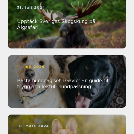
31. juli 2024
Upptäck Sveriges Skogskung på
Älgsafari
11. juli 2024
Bästa hunddagiset i Gävle: En guide till
trygg och lekfull hundpassning
10. mars 2024