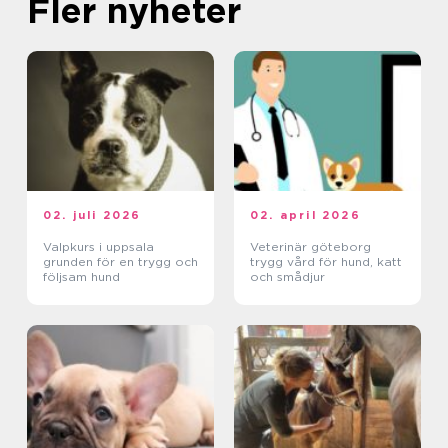
Fler nyheter
02. juli 2026
02. april 2026
Valpkurs i uppsala
Veterinär göteborg
grunden för en trygg och
trygg vård för hund, katt
följsam hund
och smådjur