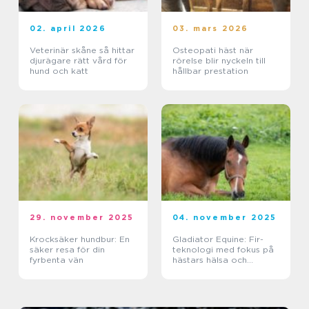
02. april 2026
03. mars 2026
Veterinär skåne så hittar
Osteopati häst när
djurägare rätt vård för
rörelse blir nyckeln till
hund och katt
hållbar prestation
29. november 2025
04. november 2025
Krocksäker hundbur: En
Gladiator Equine: Fir-
säker resa för din
teknologi med fokus på
fyrbenta vän
hästars hälsa och
välbefinnande