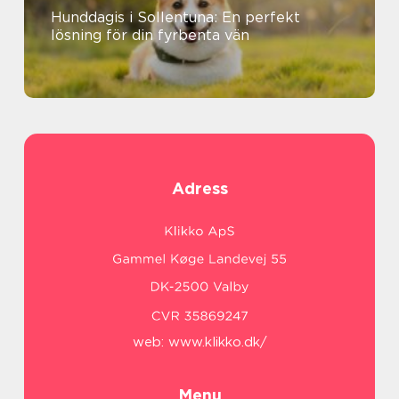
Hunddagis i Sollentuna: En perfekt
lösning för din fyrbenta vän
Adress
web:
www.klikko.dk/
Menu