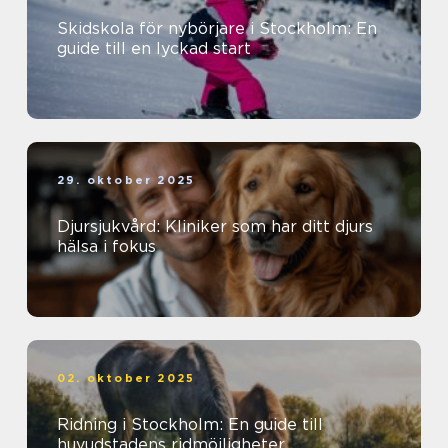
Skidskola för nybörjare i Stockholm: En
guide till en lyckad start
29. oktober 2025
Djursjukvård: Kliniker som har ditt djurs
hälsa i fokus
02. oktober 2025
Ridning i Stockholm: En guide till
huvudstadens ridmöjligheter