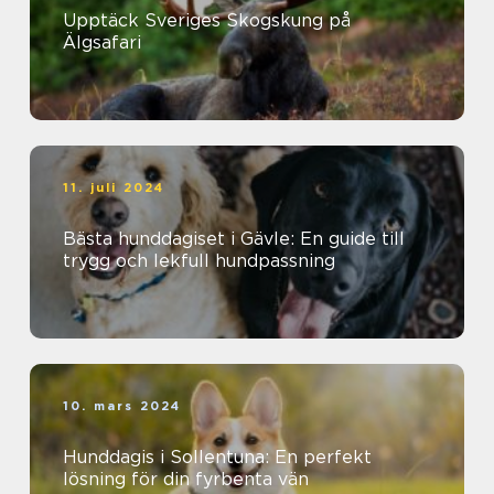
Upptäck Sveriges Skogskung på
Älgsafari
11. juli 2024
Bästa hunddagiset i Gävle: En guide till
trygg och lekfull hundpassning
10. mars 2024
Hunddagis i Sollentuna: En perfekt
lösning för din fyrbenta vän