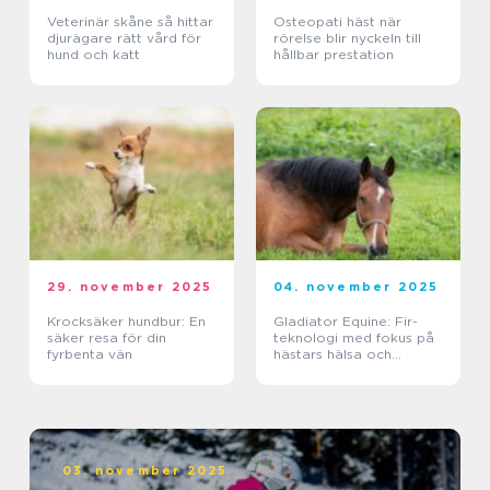
Veterinär skåne så hittar
Osteopati häst när
djurägare rätt vård för
rörelse blir nyckeln till
hund och katt
hållbar prestation
29. november 2025
04. november 2025
Krocksäker hundbur: En
Gladiator Equine: Fir-
säker resa för din
teknologi med fokus på
fyrbenta vän
hästars hälsa och
välbefinnande
03. november 2025