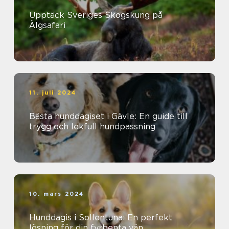
Upptäck Sveriges Skogskung på
Älgsafari
11. juli 2024
Bästa hunddagiset i Gävle: En guide till
trygg och lekfull hundpassning
10. mars 2024
Hunddagis i Sollentuna: En perfekt
lösning för din fyrbenta vän