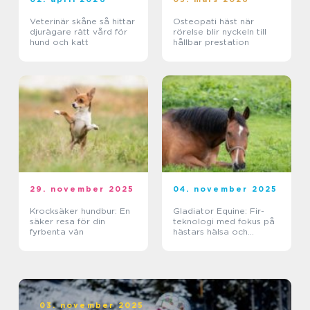
Veterinär skåne så hittar
Osteopati häst när
djurägare rätt vård för
rörelse blir nyckeln till
hund och katt
hållbar prestation
29. november 2025
04. november 2025
Krocksäker hundbur: En
Gladiator Equine: Fir-
säker resa för din
teknologi med fokus på
fyrbenta vän
hästars hälsa och
välbefinnande
03. november 2025