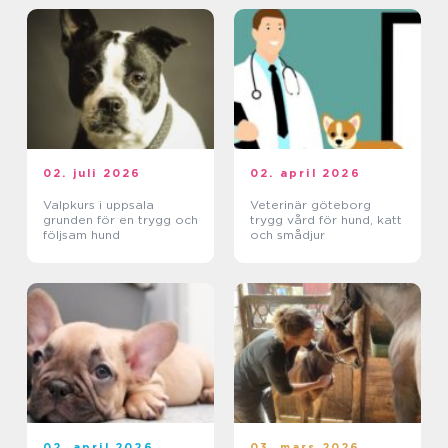
02. juli 2026
02. april 2026
Valpkurs i uppsala
Veterinär göteborg
grunden för en trygg och
trygg vård för hund, katt
följsam hund
och smådjur
02. april 2026
03. mars 2026