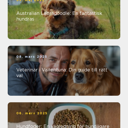
05. maj 2025
Australian Labradoodle: En fantastisk
hundras
08. mars 2025
Veterinär i Vallentuna: Din guide till rätt
val
06. mars 2025
Hundfoder: En vägledning för hundägare