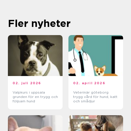
Fler nyheter
02. juli 2026
02. april 2026
Valpkurs i uppsala
Veterinär göteborg
grunden för en trygg och
trygg vård för hund, katt
följsam hund
och smådjur