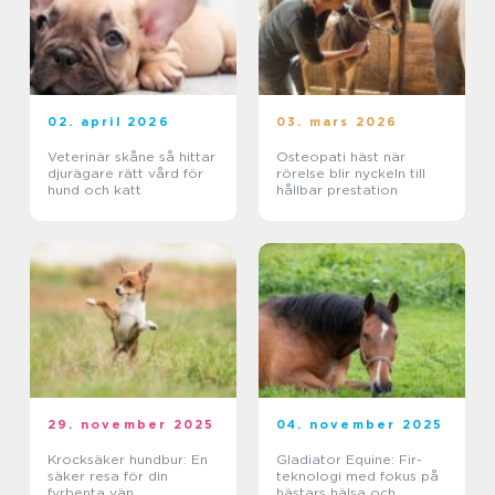
02. april 2026
03. mars 2026
Veterinär skåne så hittar
Osteopati häst när
djurägare rätt vård för
rörelse blir nyckeln till
hund och katt
hållbar prestation
29. november 2025
04. november 2025
Krocksäker hundbur: En
Gladiator Equine: Fir-
säker resa för din
teknologi med fokus på
fyrbenta vän
hästars hälsa och