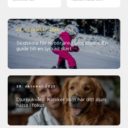
välbefinnande
03. november 2025
Skidskola för nybörjare i Stockholm: En
guide till en lyckad start
29. oktober 2025
Djursjukvård: Kliniker som har ditt djurs
hälsa i fokus