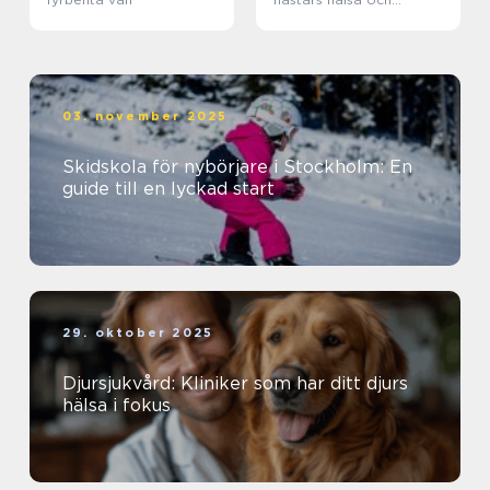
välbefinnande
03. november 2025
Skidskola för nybörjare i Stockholm: En
guide till en lyckad start
29. oktober 2025
Djursjukvård: Kliniker som har ditt djurs
hälsa i fokus