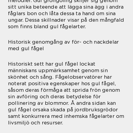
melodier. Gul gröngöling skiljer sig genom
sitt unika beteende att lägga sina ägg i andra
fåglars bon och låta dessa ta hand om sina
ungar. Dessa skillnader visar på den mångfald
som finns bland gul fågelarter.
Historisk genomgång av för- och nackdelar
med gul fågel
Historiskt sett har gul fågel lockat
människans uppmärksamhet genom sin
skönhet och sång. Fågelobservatörer har
noterat positiva egenskaper hos gul fågel,
såsom deras förmåga att sprida frön genom
sin avföring och deras betydelse för
pollinering av blommor. Å andra sidan kan
gul fågel orsaka skada på jordbruksgrödor
samt konkurrera med inhemska fågelarter om
livsmiljö och resurser.