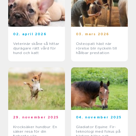
02. april 2026
03. mars 2026
Veterinär skåne så hittar
Osteopati häst när
djurägare rätt vård för
rörelse blir nyckeln till
hund och katt
hållbar prestation
29. november 2025
04. november 2025
Krocksäker hundbur: En
Gladiator Equine: Fir-
säker resa för din
teknologi med fokus på
fyrbenta vän
hästars hälsa och