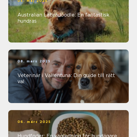
05. maj 2025
Australian Labradoodle: En fantastisk
hundras
08. mars 2025
Veterinär i Vallentuna: Din guide till rätt
val
06. mars 2025
Hundfoder: En vägledning för hundägare