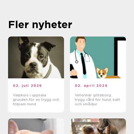
Fler nyheter
02. juli 2026
02. april 2026
Valpkurs i uppsala
Veterinär göteborg
grunden för en trygg och
trygg vård för hund, katt
följsam hund
och smådjur