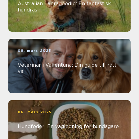
Australian Labradoodle: En fantastisk
hundras
08. mars 2025
Veterinär i Vallentuna: Din guide till rätt
val
06. mars 2025
Hundfoder: En vägledning för hundägare