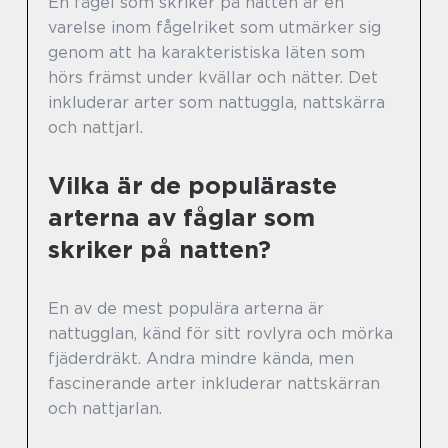
En fågel som skriker på natten är en
varelse inom fågelriket som utmärker sig
genom att ha karakteristiska läten som
hörs främst under kvällar och nätter. Det
inkluderar arter som nattuggla, nattskärra
och nattjarl.
Vilka är de populäraste
arterna av fåglar som
skriker på natten?
En av de mest populära arterna är
nattugglan, känd för sitt rovlyra och mörka
fjäderdräkt. Andra mindre kända, men
fascinerande arter inkluderar nattskärran
och nattjarlan.