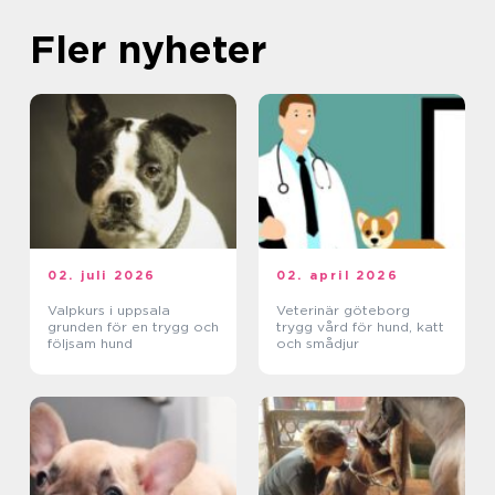
Fler nyheter
02. juli 2026
02. april 2026
Valpkurs i uppsala
Veterinär göteborg
grunden för en trygg och
trygg vård för hund, katt
följsam hund
och smådjur