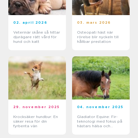
02. april 2026
03. mars 2026
Veterinär skåne så hittar
Osteopati häst när
djurägare rätt vård för
rörelse blir nyckeln till
hund och katt
hållbar prestation
29. november 2025
04. november 2025
Krocksäker hundbur: En
Gladiator Equine: Fir-
säker resa för din
teknologi med fokus på
fyrbenta vän
hästars hälsa och
välbefinnande