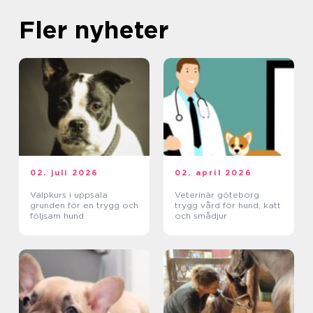
Fler nyheter
02. juli 2026
02. april 2026
Valpkurs i uppsala
Veterinär göteborg
grunden för en trygg och
trygg vård för hund, katt
följsam hund
och smådjur