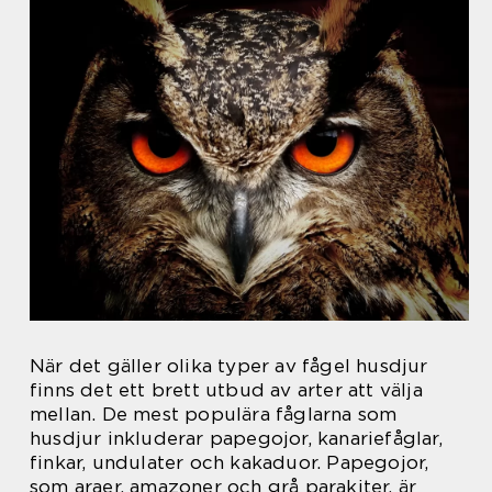
När det gäller olika typer av fågel husdjur
finns det ett brett utbud av arter att välja
mellan. De mest populära fåglarna som
husdjur inkluderar papegojor, kanariefåglar,
finkar, undulater och kakaduor. Papegojor,
som araer, amazoner och grå parakiter, är