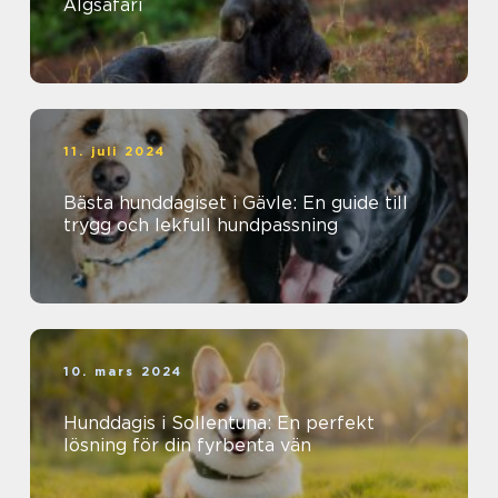
Älgsafari
11. juli 2024
Bästa hunddagiset i Gävle: En guide till
trygg och lekfull hundpassning
10. mars 2024
Hunddagis i Sollentuna: En perfekt
lösning för din fyrbenta vän