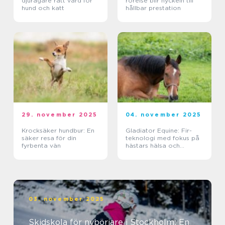
djurägare rätt vård för
rörelse blir nyckeln till
hund och katt
hållbar prestation
29. november 2025
04. november 2025
Krocksäker hundbur: En
Gladiator Equine: Fir-
säker resa för din
teknologi med fokus på
fyrbenta vän
hästars hälsa och
välbefinnande
03. november 2025
Skidskola för nybörjare i Stockholm: En