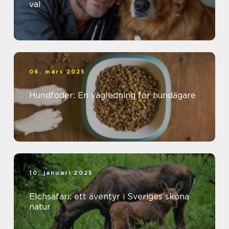
val
06. mars 2025
Hundfoder: En vägledning för hundägare
10. januari 2025
Elchsafari: ett äventyr i Sveriges sköna
natur