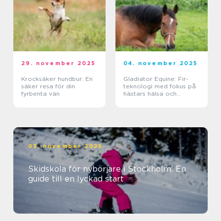
29. november 2025
04. november 2025
Krocksäker hundbur: En
Gladiator Equine: Fir-
säker resa för din
teknologi med fokus på
fyrbenta vän
hästars hälsa och
välbefinnande
03. november 2025
Skidskola för nybörjare i Stockholm: En
guide till en lyckad start