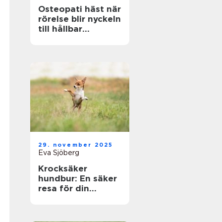
Osteopati häst när
rörelse blir nyckeln
till hållbar
prestation
29. november 2025
Eva Sjöberg
Krocksäker
hundbur: En säker
resa för din
fyrbenta vän