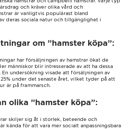
rianska hamstrar och campbelli hamstrar. Varje typ
tärsdrag och kräver olika vård och
rar är vanligtvis populärast bland
v deras sociala natur och tillgänglighet i
ätningar om ”hamster köpa”:
ingar har försäljningen av hamstrar ökat de
fler människor blir intresserade av att ha dessa
 En undersökning visade att försäljningen av
5% under det senaste året, vilket tyder på att
jur är på frammarsch.
an olika ”hamster köpa”:
ar skiljer sig åt i storlek, beteende och
r kända för att vara mer socialt anpassningsbara