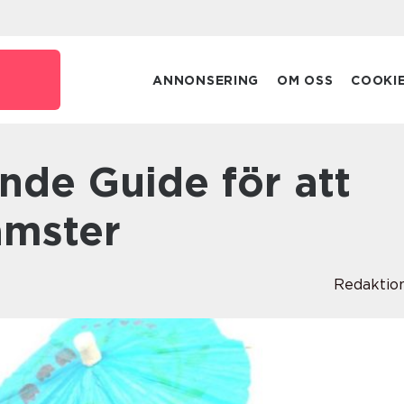
e
ANNONSERING
OM OSS
COOKI
amster
Redaktio