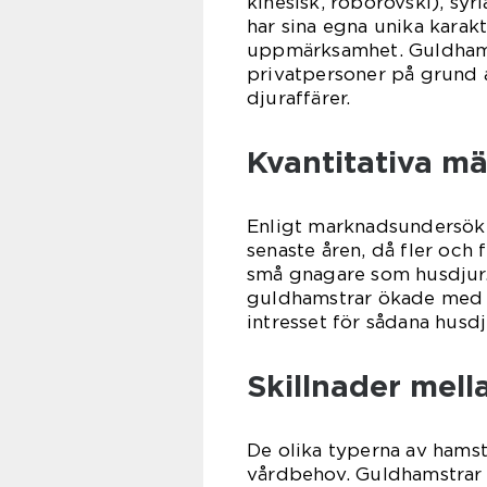
kinesisk, roborovski), sy
har sina egna unika karak
uppmärksamhet. Guldhamst
privatpersoner på grund a
djuraffärer.
Kvantitativa m
Enligt marknadsundersökn
senaste åren, då fler och 
små gnagare som husdjur.
guldhamstrar ökade med 2
intresset för sådana husd
Skillnader mell
De olika typerna av hamstr
vårdbehov. Guldhamstrar ä