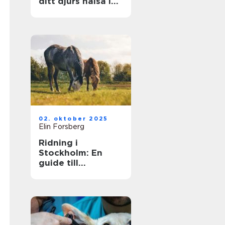
ditt djurs hälsa i
fokus
02. oktober 2025
Elin Forsberg
Ridning i
Stockholm: En
guide till
huvudstadens
ridmöjligheter