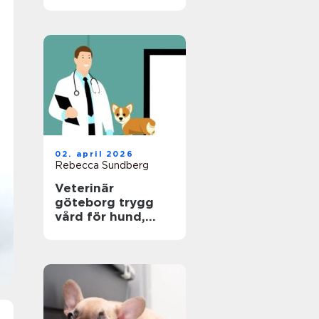
hund
02. april 2026
Rebecca Sundberg
Veterinär
göteborg trygg
vård för hund,
katt och smådjur