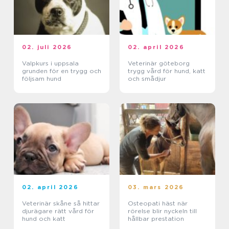
02. juli 2026
02. april 2026
Valpkurs i uppsala
Veterinär göteborg
grunden för en trygg och
trygg vård för hund, katt
följsam hund
och smådjur
02. april 2026
03. mars 2026
Veterinär skåne så hittar
Osteopati häst när
djurägare rätt vård för
rörelse blir nyckeln till
hund och katt
hållbar prestation