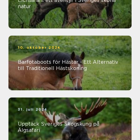
Elchsafari: ett äventyr i Sveriges sköna
natur
10. oktober 2024
Barfotaboots för Hästar - Ett Alternativ
till Traditionell Hästskoning
31. juli 2024
Upptäck Sveriges Skogskung på
Älgsafari