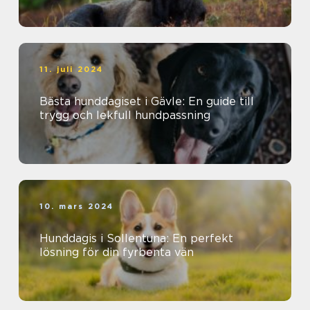
11. juli 2024
Bästa hunddagiset i Gävle: En guide till
trygg och lekfull hundpassning
10. mars 2024
Hunddagis i Sollentuna: En perfekt
lösning för din fyrbenta vän