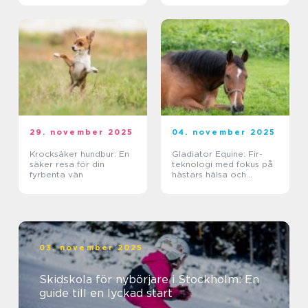
29. november 2025
04. november 2025
Krocksäker hundbur: En
Gladiator Equine: Fir-
säker resa för din
teknologi med fokus på
fyrbenta vän
hästars hälsa och
välbefinnande
03. november 2025
Skidskola för nybörjare i Stockholm: En
guide till en lyckad start