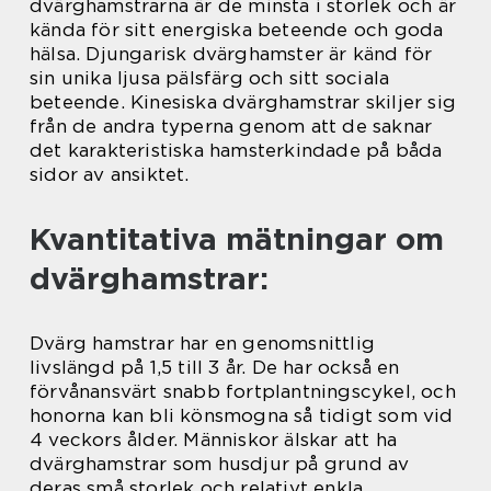
dvärghamstrarna är de minsta i storlek och är
kända för sitt energiska beteende och goda
hälsa. Djungarisk dvärghamster är känd för
sin unika ljusa pälsfärg och sitt sociala
beteende. Kinesiska dvärghamstrar skiljer sig
från de andra typerna genom att de saknar
det karakteristiska hamsterkindade på båda
sidor av ansiktet.
Kvantitativa mätningar om
dvärghamstrar:
Dvärg hamstrar har en genomsnittlig
livslängd på 1,5 till 3 år. De har också en
förvånansvärt snabb fortplantningscykel, och
honorna kan bli könsmogna så tidigt som vid
4 veckors ålder. Människor älskar att ha
dvärghamstrar som husdjur på grund av
deras små storlek och relativt enkla