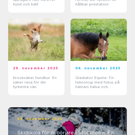
hund och katt
hållbar prestation
29. november 2025
04. november 2025
Krocksäker hundbur: En
Gladiator Equine: Fir-
säker resa för din
teknologi med fokus på
fyrbenta vän
hästars hälsa och
välbefinnande
03. november 2025
Skidskola för nybörjare i Stockholm: En