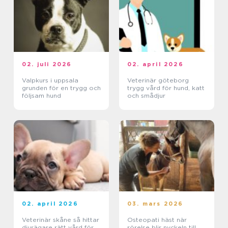
02. juli 2026
02. april 2026
Valpkurs i uppsala
Veterinär göteborg
grunden för en trygg och
trygg vård för hund, katt
följsam hund
och smådjur
02. april 2026
03. mars 2026
Veterinär skåne så hittar
Osteopati häst när
djurägare rätt vård för
rörelse blir nyckeln till