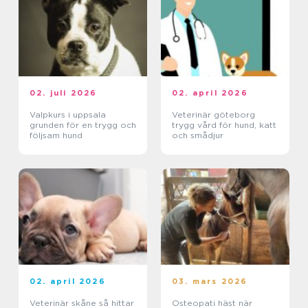
02. juli 2026
02. april 2026
Valpkurs i uppsala
Veterinär göteborg
grunden för en trygg och
trygg vård för hund, katt
följsam hund
och smådjur
02. april 2026
03. mars 2026
Veterinär skåne så hittar
Osteopati häst när