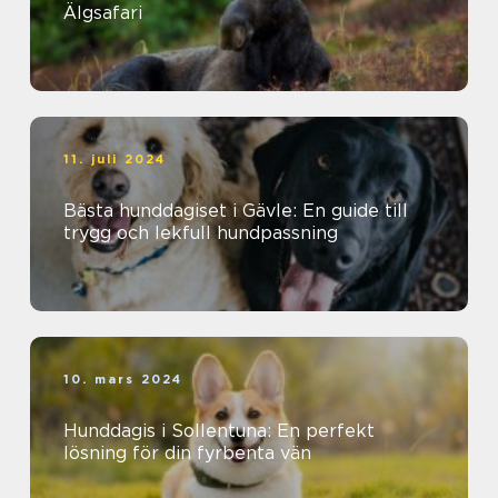
Älgsafari
11. juli 2024
Bästa hunddagiset i Gävle: En guide till
trygg och lekfull hundpassning
10. mars 2024
Hunddagis i Sollentuna: En perfekt
lösning för din fyrbenta vän