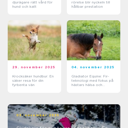
djurägare rätt vård för
rörelse blir nyckeln till
hund och katt
hållbar prestation
29. november 2025
04. november 2025
Krocksäker hundbur: En
Gladiator Equine: Fir-
säker resa för din
teknologi med fokus på
fyrbenta vän
hästars hälsa och
välbefinnande
03. november 2025