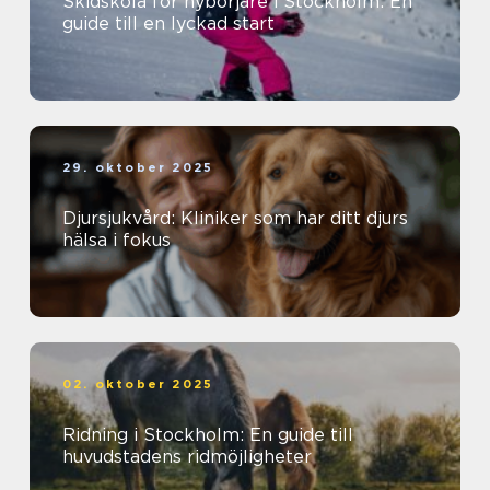
Skidskola för nybörjare i Stockholm: En
guide till en lyckad start
29. oktober 2025
Djursjukvård: Kliniker som har ditt djurs
hälsa i fokus
02. oktober 2025
Ridning i Stockholm: En guide till
huvudstadens ridmöjligheter