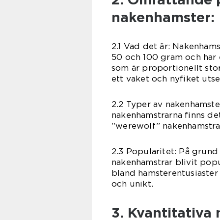
nakenhamster:
2.1 Vad det är: Nakenhams
50 och 100 gram och har 
som är proportionellt stor
ett vaket och nyfiket uts
2.2 Typer av nakenhamste
nakenhamstrarna finns det
”werewolf” nakenhamstrar
2.3 Popularitet: På grund
nakenhamstrar blivit popul
bland hamsterentusiaster 
och unikt.
3. Kvantitativ