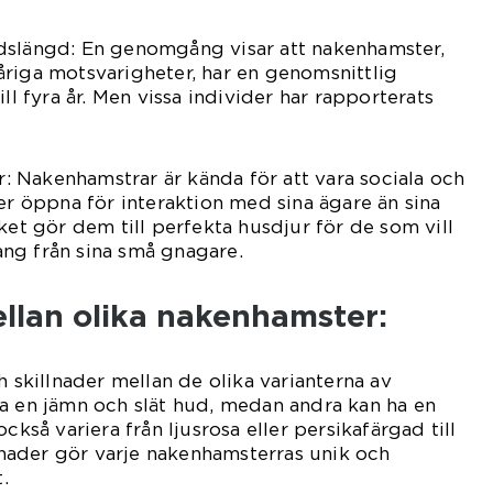
dslängd: En genomgång visar att nakenhamster,
riga motsvarigheter, har en genomsnittlig
ill fyra år. Men vissa individer har rapporterats
 Nakenhamstrar är kända för att vara sociala och
mer öppna för interaktion med sina ägare än sina
ket gör dem till perfekta husdjur för de som vill
ng från sina små gnagare.
ellan olika nakenhamster:
h skillnader mellan de olika varianterna av
a en jämn och slät hud, medan andra kan ha en
ckså variera från ljusrosa eller persikafärgad till
llnader gör varje nakenhamsterras unik och
.