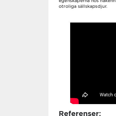
egenskaperna hos nakenha
otroliga sällskapsdjur.
Referenser: