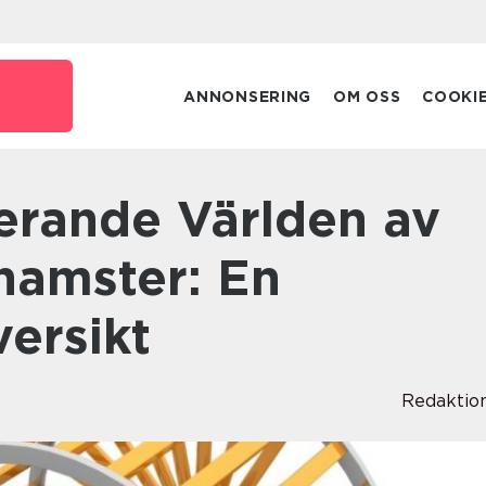
e
ANNONSERING
OM OSS
COOKI
amster: En
ersikt
Redaktio