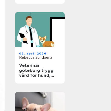
hund
02. april 2026
Rebecca Sundberg
Veterinär
göteborg trygg
vård för hund,
katt och smådjur