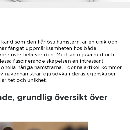
 känd som den hårlösa hamstern, är en unik och
m har fångat uppmärksamheten hos både
kare över hela världen. Med sin mjuka hud och
 dessa fascinerande skapelsen en intressant
tionella håriga hamstrarna. I denna artikel kommer
 av nakenhamstrar, djupdyka i deras egenskaper
aritet och unikhet.
nde, grundlig översikt över