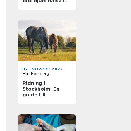
ditt djurs hälsa i
fokus
02. oktober 2025
Elin Forsberg
Ridning i
Stockholm: En
guide till
huvudstadens
ridmöjligheter