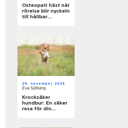
Osteopati häst när
rörelse blir nyckeln
till hållbar
prestation
29. november 2025
Eva Sjöberg
Krocksäker
hundbur: En säker
resa för din
fyrbenta vän