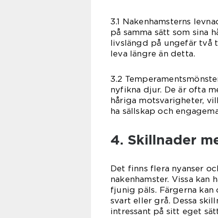
3.1 Nakenhamsterns levna
på samma sätt som sina hå
livslängd på ungefär två t
leva längre än detta.
3.2 Temperamentsmönster:
nyfikna djur. De är ofta 
håriga motsvarigheter, vil
ha sällskap och engagema
4. Skillnader m
Det finns flera nyanser oc
nakenhamster. Vissa kan h
fjunig päls. Färgerna kan o
svart eller grå. Dessa ski
intressant på sitt eget sätt