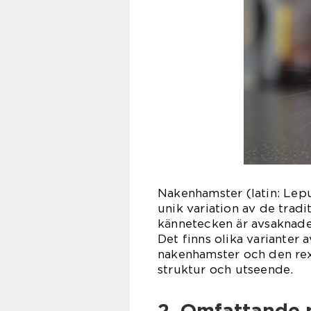
Nakenhamster (latin: Lepu
unik variation av de tradi
kännetecken är avsaknaden
Det finns olika varianter 
nakenhamster och den rex 
struktur och utseende.
2. Omfattande 