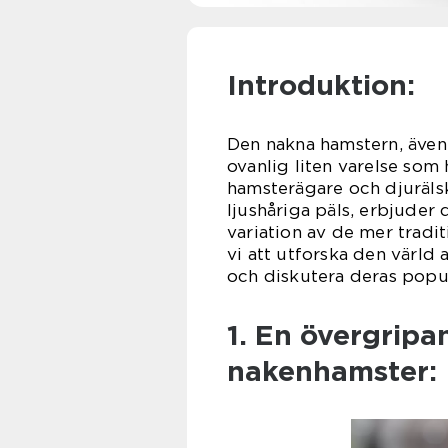
Introduktion:
Den nakna hamstern, även
ovanlig liten varelse so
hamsterägare och djuräls
ljushåriga päls, erbjuder
variation av de mer tradi
vi att utforska den värld
och diskutera deras popul
1. En övergripa
nakenhamster: