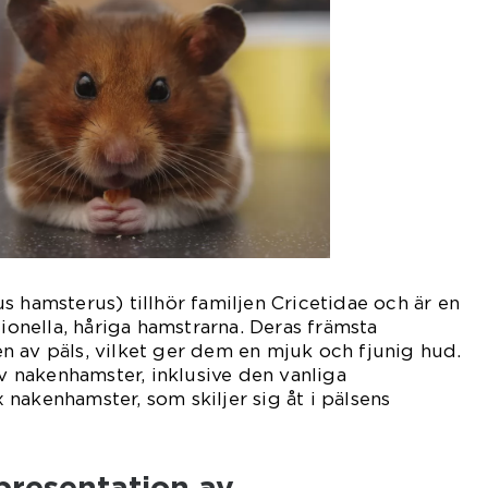
s hamsterus) tillhör familjen Cricetidae och är en
tionella, håriga hamstrarna. Deras främsta
 av päls, vilket ger dem en mjuk och fjunig hud.
av nakenhamster, inklusive den vanliga
nakenhamster, som skiljer sig åt i pälsens
presentation av