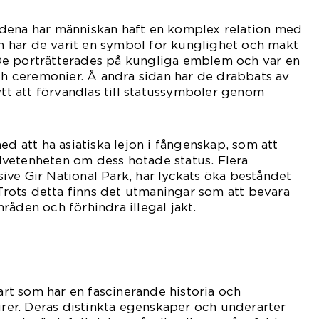
dena har människan haft en komplex relation med
dan har de varit en symbol för kunglighet och makt
r. De porträtterades på kungliga emblem och var en
och ceremonier. Å andra sidan har de drabbats av
ytt att förvandlas till statussymboler genom
ed att ha asiatiska lejon i fångenskap, som att
vetenheten om dess hotade status. Flera
ve Gir National Park, har lyckats öka beståndet
 Trots detta finns det utmaningar som att bevara
råden och förhindra illegal jakt.
 art som har en fascinerande historia och
turer. Deras distinkta egenskaper och underarter