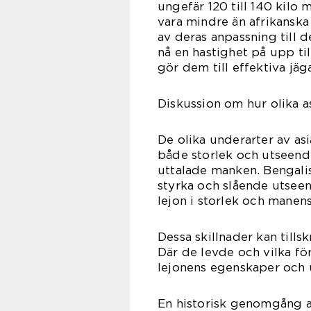
ungefär 120 till 140 kilo 
vara mindre än afrikanska
av deras anpassning till d
nå en hastighet på upp t
gör dem till effektiva jäg
Diskussion om hur olika asi
De olika underarter av asi
både storlek och utseende
uttalade manken. Bengalis
styrka och slående utseend
lejon i storlek och manen
Dessa skillnader kan tills
Där de levde och vilka fö
lejonens egenskaper och 
En historisk genomgång av