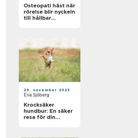
Osteopati häst när
rörelse blir nyckeln
till hållbar
prestation
29. november 2025
Eva Sjöberg
Krocksäker
hundbur: En säker
resa för din
fyrbenta vän