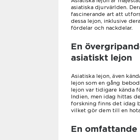
Asiatiska lejon är majestä
asiatiska djurvärlden. Der
fascinerande art att utfor
dessa lejon, inklusive der
fördelar och nackdelar.
En övergripande
asiatiskt lejon
Asiatiska lejon, även kän
lejon som en gång bebodde
lejon var tidigare kända fö
Indien, men idag hittas de
forskning finns det idag b
vilket gör dem till en hota
En omfattande p