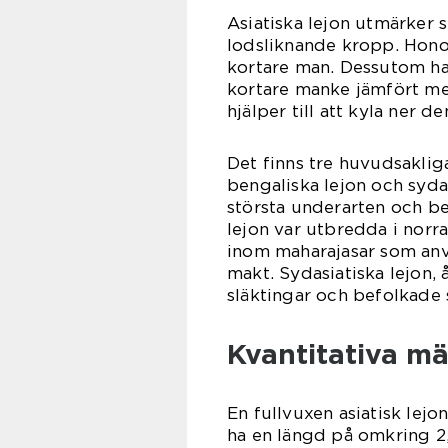
Asiatiska lejon utmärker 
lodsliknande kropp. Hono
kortare man. Dessutom ha
kortare manke jämfört me
hjälper till att kyla ner d
Det finns tre huvudsakliga
bengaliska lejon och sydas
största underarten och be
lejon var utbredda i norra
inom maharajasar som anv
makt. Sydasiatiska lejon, 
släktingar och befolkade 
Kvantitativa mä
En fullvuxen asiatisk lejon
ha en längd på omkring 2,