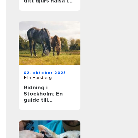
ditt djurs hälsa i
fokus
02. oktober 2025
Elin Forsberg
Ridning i
Stockholm: En
guide till
huvudstadens
ridmöjligheter