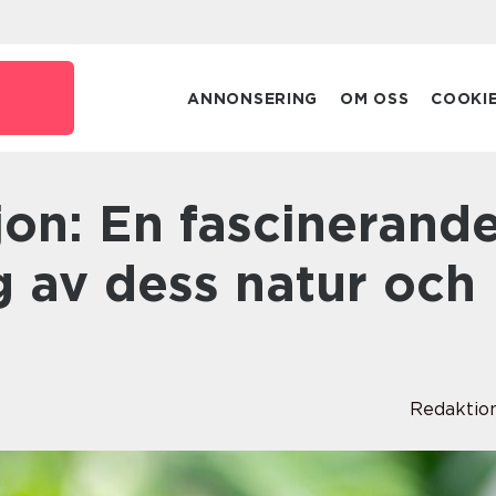
e
ANNONSERING
OM OSS
COOKI
av dess natur och
Redaktio