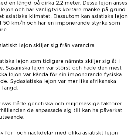
med en längd på cirka 2,2 meter. Dessa lejon anses
 lejon och har vanligtvis kortare manke på grund
et asiatiska klimatet. Dessutom kan asiatiska lejon
ill 50 km/h och har en imponerande styrka som
are.
atiskt lejon skiljer sig från varandra
atiska lejon som tidigare nämnts skiljer sig åt i
. Sasaniska lejon var störst och hade den mest
ka lejon var kända för sin imponerande fysiska
e. Sydasiatiska lejon var mer lika afrikanska
s längd.
krivas både genetiska och miljömässiga faktorer.
rhållanden de anpassade sig till kan ha påverkat
utseende.
 för- och nackdelar med olika asiatiskt lejon