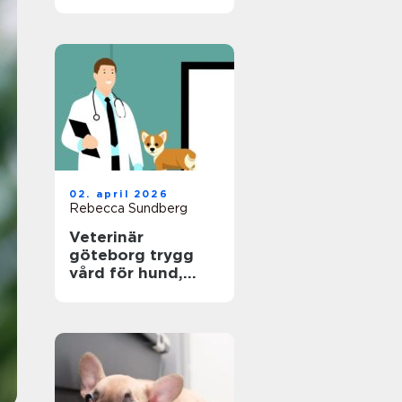
hund
02. april 2026
Rebecca Sundberg
Veterinär
göteborg trygg
vård för hund,
katt och smådjur