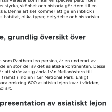
tiska varelser som intar en speciell plats i den
as styrka, skönhet och historia gör dem till en
ska. Denna artikel kommer att ge en inblick i
as habitat, olika typer, betydelse och historiska
, grundlig översikt över
da som Panthera leo persica, är en underart av
 en stor del av det asiatiska kontinenten. Dessa
r att sträcka sig ända från Mellanöstern till
 främst i Indien i Gir National Park. Enligt
ara omkring 600 asiatiska lejon kvar i världen,
d art.
resentation av asiatiskt lejon