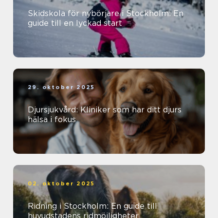
Skidskola för nybörjare i Stockholm: En
guide till en lyckad start
29. oktober 2025
Djursjukvård: Kliniker som har ditt djurs
hälsa i fokus
02. oktober 2025
Ridning i Stockholm: En guide till
huvudstadens ridmöjligheter