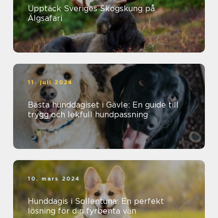
Upptäck Sveriges Skogskung på
Älgsafari
11. juli 2024
Bästa hunddagiset i Gävle: En guide till
trygg och lekfull hundpassning
10. mars 2024
Hunddagis i Sollentuna: En perfekt
lösning för din fyrbenta vän