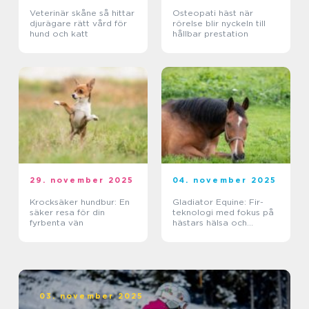
Veterinär skåne så hittar
Osteopati häst när
djurägare rätt vård för
rörelse blir nyckeln till
hund och katt
hållbar prestation
29. november 2025
04. november 2025
Krocksäker hundbur: En
Gladiator Equine: Fir-
säker resa för din
teknologi med fokus på
fyrbenta vän
hästars hälsa och
välbefinnande
03. november 2025