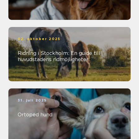
02. oktober 2025
Ridning i Stockholm: En guide till
huvudstadens ridmöjligheter
31. juli 2025
Ortoped hund