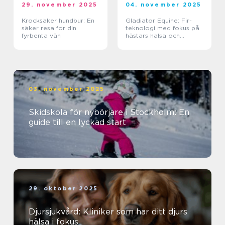
29. november 2025
04. november 2025
Krocksäker hundbur: En
Gladiator Equine: Fir-
säker resa för din
teknologi med fokus på
fyrbenta vän
hästars hälsa och
välbefinnande
03. november 2025
Skidskola för nybörjare i Stockholm: En
guide till en lyckad start
29. oktober 2025
Djursjukvård: Kliniker som har ditt djurs
hälsa i fokus