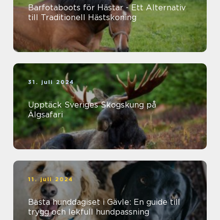
Barfotaboots för Hästar - Ett Alternativ
till Traditionell Hästskoning
31. juli 2024
Upptäck Sveriges Skogskung på
Älgsafari
11. juli 2024
Bästa hunddagiset i Gävle: En guide till
trygg och lekfull hundpassning