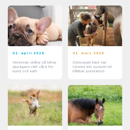
02. april 2026
03. mars 2026
Veterinär skåne så hittar
Osteopati häst när
djurägare rätt vård för
rörelse blir nyckeln till
hund och katt
hållbar prestation