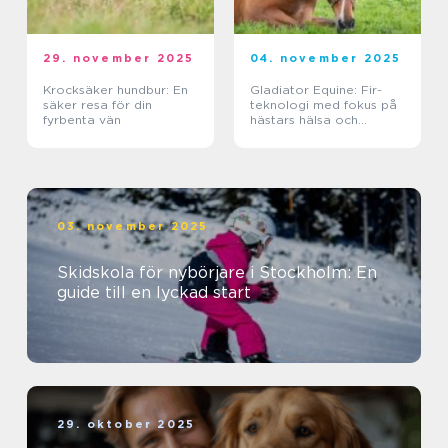
29. november 2025
04. november 2025
Krocksäker hundbur: En
Gladiator Equine: Fir-
säker resa för din
teknologi med fokus på
fyrbenta vän
hästars hälsa och
välbefinnande
03. november 2025
Skidskola för nybörjare i Stockholm: En
guide till en lyckad start
29. oktober 2025