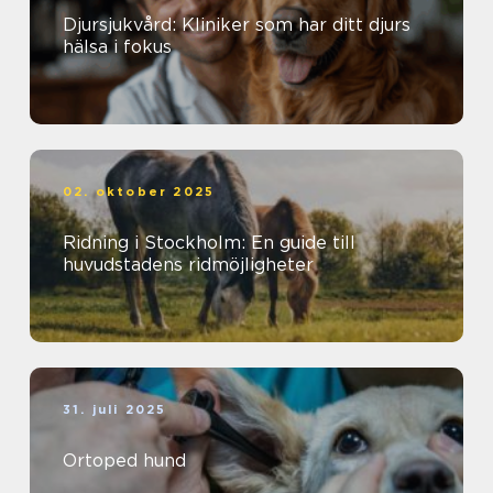
Djursjukvård: Kliniker som har ditt djurs
hälsa i fokus
02. oktober 2025
Ridning i Stockholm: En guide till
huvudstadens ridmöjligheter
31. juli 2025
Ortoped hund