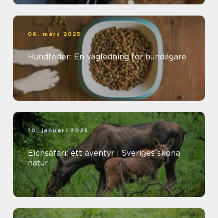
06. mars 2025
Hundfoder: En vägledning för hundägare
10. januari 2025
Elchsafari: ett äventyr i Sveriges sköna
natur