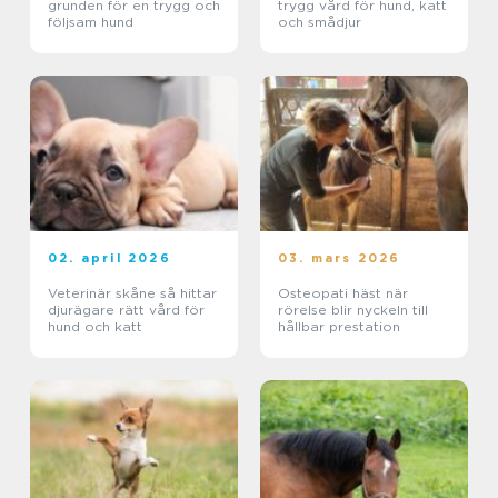
grunden för en trygg och
trygg vård för hund, katt
följsam hund
och smådjur
02. april 2026
03. mars 2026
Veterinär skåne så hittar
Osteopati häst när
djurägare rätt vård för
rörelse blir nyckeln till
hund och katt
hållbar prestation