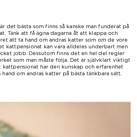
är det bästa som finns så kanske man funderat på
at. Tänk att få ägna dagarna åt att klappa och
aret att ta hand om andras katter som om de vore
get kattpensionat kan vara alldeles underbart men
cket jobb. Dessutom finns det en hel del regler
ket som man måste följa. Det är självklart viktigt
tt kattpensionat har den kunskap och erfarenhet
a hand om andras katter på bästa tänkbara sätt.