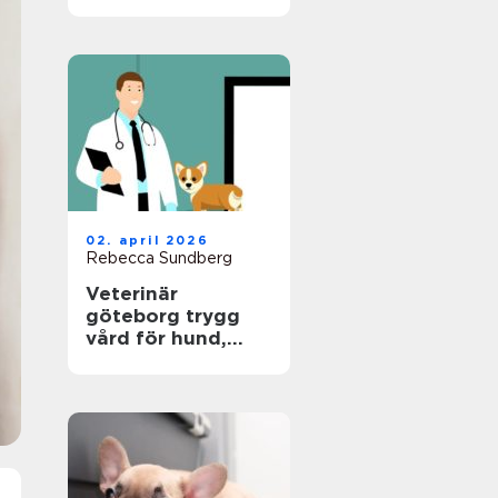
hund
02. april 2026
Rebecca Sundberg
Veterinär
göteborg trygg
vård för hund,
katt och smådjur