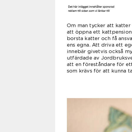
Om man tycker att katter 
att öppna ett kattpension
borsta katter och få ansv
ens egna. Att driva ett e
innebär givetvis också my
utfärdade av Jordbruksver
att en föreståndare för e
som krävs för att kunna t