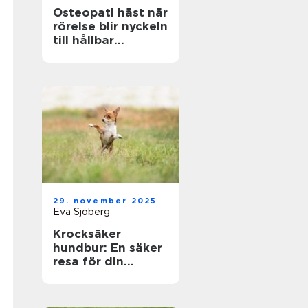
Osteopati häst när
rörelse blir nyckeln
till hållbar
prestation
29. november 2025
Eva Sjöberg
Krocksäker
hundbur: En säker
resa för din
fyrbenta vän