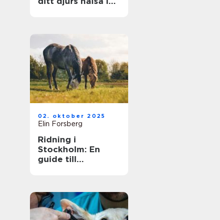
ditt djurs hälsa i
fokus
02. oktober 2025
Elin Forsberg
Ridning i
Stockholm: En
guide till
huvudstadens
ridmöjligheter