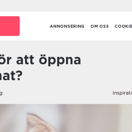
e
ANNONSERING
OM OSS
COOKI
nat?
g
Inspirat