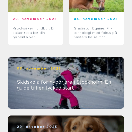
29. november 2025
04. november 2025
Krocksäker hundbur: En
Gladiator Equine: Fir-
säker resa för din
teknologi med fokus på
fyrbenta vän
hästars hälsa och
välbefinnande
03. november 2025
Skidskola för nybörjare i Stockholm: En
guide till en lyckad start
29. oktober 2025