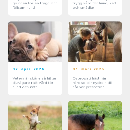
grunden för en trygg och
trygg vård för hund, katt
följsam hund
och smådjur
02. april 2026
03. mars 2026
Veterinär skåne så hittar
Osteopati häst när
djurägare rätt vård för
rörelse blir nyckeln till
hund och katt
hållbar prestation