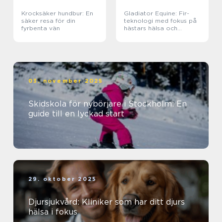
Krocksäker hundbur: En
Gladiator Equine: Fir-
säker resa för din
teknologi med fokus på
fyrbenta vän
hästars hälsa och
välbefinnande
03. november 2025
Skidskola för nybörjare i Stockholm: En
guide till en lyckad start
29. oktober 2025
Djursjukvård: Kliniker som har ditt djurs
hälsa i fokus