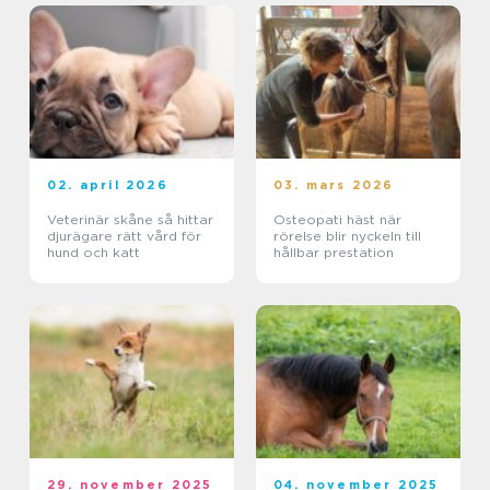
02. april 2026
03. mars 2026
Veterinär skåne så hittar
Osteopati häst när
djurägare rätt vård för
rörelse blir nyckeln till
hund och katt
hållbar prestation
29. november 2025
04. november 2025