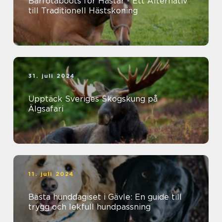
Barfotaboots för Hästar - Ett Alternativ
till Traditionell Hästskoning
31. juli 2024
Upptäck Sveriges Skogskung på
Älgsafari
11. juli 2024
Bästa hunddagiset i Gävle: En guide till
trygg och lekfull hundpassning